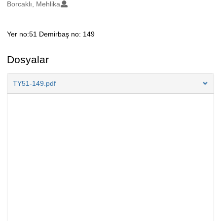
Oluşturanlar
Borcaklı, Mehlika
Yer no:51 Demirbaş no: 149
Açıklama
Dosyalar
TY51-149.pdf