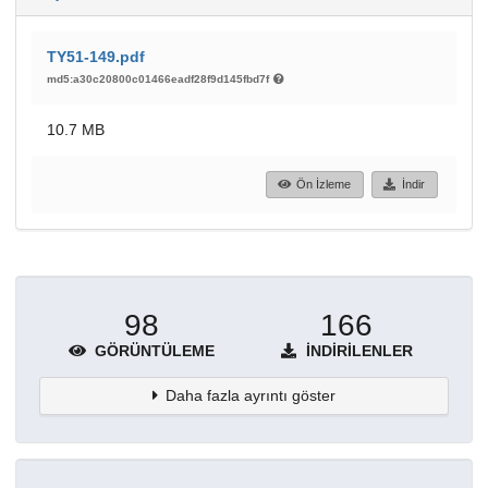
TY51-149.pdf
md5:a30c20800c01466eadf28f9d145fbd7f
10.7 MB
Ön İzleme
İndir
98
166
GÖRÜNTÜLEME
İNDIRILENLER
Daha fazla ayrıntı göster