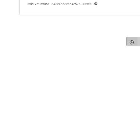
md5:7696905e3d42ecbb8cb64c57d0169cd8