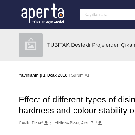
Ana sayfaya geç
TUBITAK Destekli Projelerden Çıkan
Yayınlanmış 1 Ocak 2018
| Sürüm v1
Effect of different types of dis
hardness and colour stability o
1
1
Oluşturanlar
Cevik, Pinar
Yildirim-Bicer, Arzu Z.