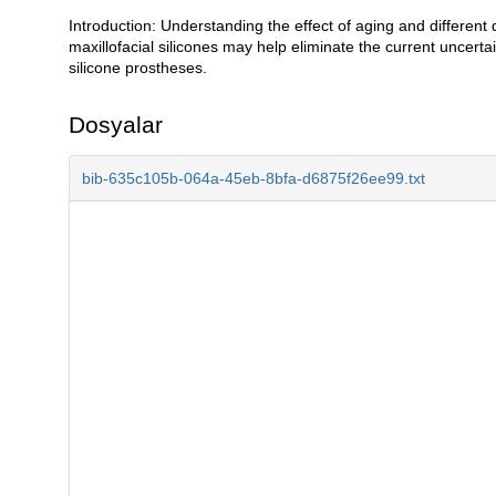
Introduction: Understanding the effect of aging and different 
Açıklama
maxillofacial silicones may help eliminate the current uncertai
silicone prostheses.
Dosyalar
bib-635c105b-064a-45eb-8bfa-d6875f26ee99.txt