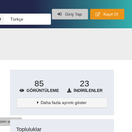
Giriş Yap
Kayıt Ol
Türkçe
85
23
GÖRÜNTÜLEME
İNDIRILENLER
Daha fazla ayrıntı göster
şları göster
Topluluklar