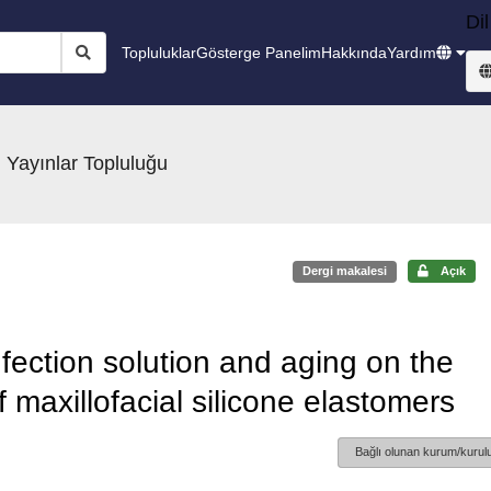
Dil
Topluluklar
Gösterge Panelim
Hakkında
Yardım
 Yayınlar Topluluğu
Dergi makalesi
Açık
infection solution and aging on the
f maxillofacial silicone elastomers
Bağlı olunan kurum/kurulu