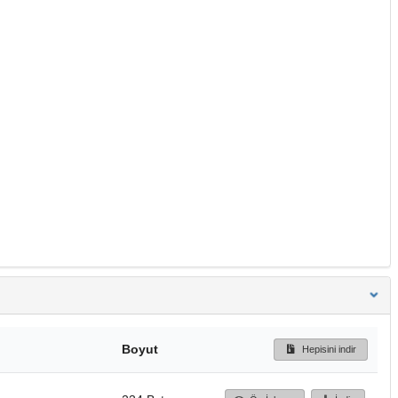
Boyut
Hepisini indir