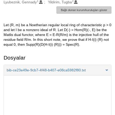
1
2
Oluşturanlar
Lyubeznik, Gennady
Yildirim, Tugba
Bağlı olunan kurum/kuruluşları göster
Let (R, m) be a Noetherian regular local ring of characteristic p > 0
Açıklama
and let I be a nonzero ideal of R. Let D(-) = Hom(R)(-, E) be the
Matlis dual functor, where E = E-R(R/m) is the injective hull of the
residue field R/m. In this short note, we prove that if H-I(i) (R) not
equal 0, then Supp(R)(D(H-I(i) (R))) = Spec(R).
Dosyalar
bib-ce23e49e-9cb7-4f48-b407-e08ca5982f80.txt