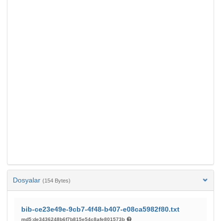
Dosyalar
(154 Bytes)
bib-ce23e49e-9cb7-4f48-b407-e08ca5982f80.txt
md5:de3436248b6f7b815e54c8afe801573b