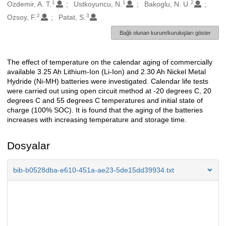
1
1
2
Oluşturanlar
Ozdemir, A. T.
Ustkoyuncu, N.
Bakoglu, N. U.
2
3
Ozsoy, F.
Patat, S.
Bağlı olunan kurum/kuruluşları göster
The effect of temperature on the calendar aging of commercially
Açıklama
available 3.25 Ah Lithium-Ion (Li-Ion) and 2.30 Ah Nickel Metal
Hydride (Ni-MH) batteries were investigated. Calendar life tests
were carried out using open circuit method at -20 degrees C, 20
degrees C and 55 degrees C temperatures and initial state of
charge (100% SOC). It is found that the aging of the batteries
increases with increasing temperature and storage time.
Dosyalar
bib-b0528dba-e610-451a-ae23-5de15dd39934.txt