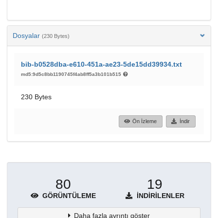
Dosyalar
(230 Bytes)
bib-b0528dba-e610-451a-ae23-5de15dd39934.txt
md5:9d5c8bb1190745f4ab8ff5a3b101b515
230 Bytes
Ön İzleme
İndir
80
19
GÖRÜNTÜLEME
İNDIRILENLER
Daha fazla ayrıntı göster