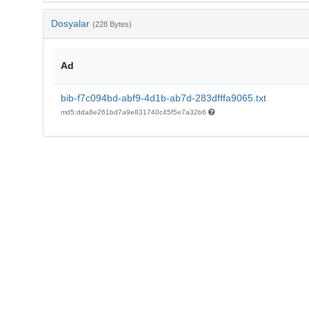
Dosyalar
(228 Bytes)
Ad
bib-f7c094bd-abf9-4d1b-ab7d-283dfffa9065.txt
md5:dda8e261bd7a9e831740c45f5e7a32b6