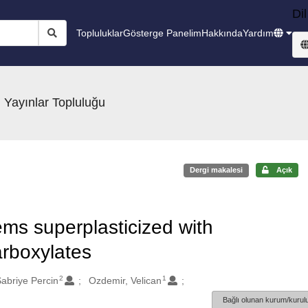
Dil
Topluluklar
Gösterge Panelim
Hakkında
Yardım
 Yayınlar Topluluğu
Dergi makalesi
Açık
ems superplasticized with
arboxylates
2
1
abriye Percin
Ozdemir, Velican
Bağlı olunan kurum/kurulu