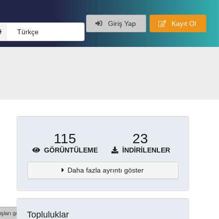
Giriş Yap
Kayıt Ol
Türkçe
115
23
GÖRÜNTÜLEME
İNDIRILENLER
Daha fazla ayrıntı göster
Topluluklar
şları göster