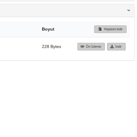
Boyut
Hepisini indir
228 Bytes
Ön İzleme
İndir
Başa dön
TÜBİTAK ULAKBİM
Ulusal Akademik Ağ v
Merkezi
Cahit Arf Bilgi Merke