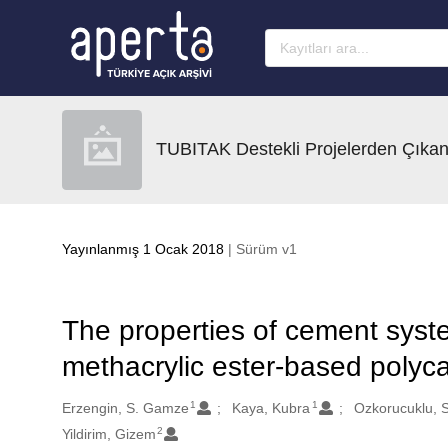
Ana sayfaya geç
TUBITAK Destekli Projelerden Çıkan
Yayınlanmış 1 Ocak 2018
| Sürüm v1
The properties of cement syst
methacrylic ester-based polyc
1
1
Oluşturanlar
Erzengin, S. Gamze
Kaya, Kubra
Ozkorucuklu, S
2
Yildirim, Gizem