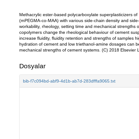
Methacrylic ester-based polycarboxylate superplasticizers of
Açıklama
(mPEGMA-co-MAA) with various side-chain density and side-c
workability, rheology, setting time and mechanical strengths
copolymers change the rheological behaviour of cement suspe
increase fluidity, fluidity retention and strengths of samples h
hydration of cement and low triethanol-amine dosages can be 
mechanical strengths of cement systems. (C) 2018 Elsevier Ltd
Dosyalar
bib-f7c094bd-abf9-4d1b-ab7d-283dfffa9065.txt