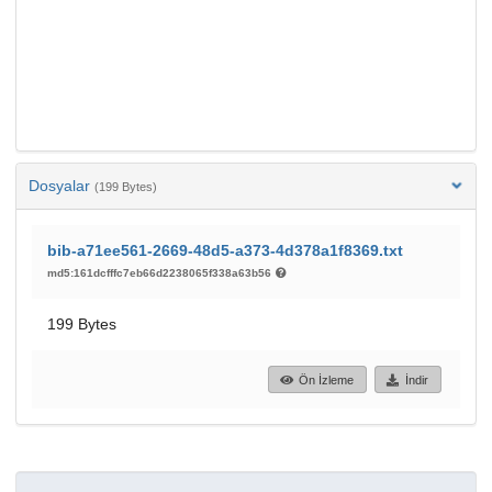
Dosyalar
(199 Bytes)
bib-a71ee561-2669-48d5-a373-4d378a1f8369.txt
md5:161dcfffc7eb66d2238065f338a63b56
199 Bytes
Ön İzleme
İndir