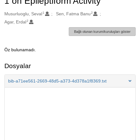
1 on Epileptiform Activity
1
2
Oluşturanlar
Musurluoglu, Seval
Sen, Fatma Banu
2
Agar, Erdal
Bağlı olunan kurum/kuruluşları göster
Öz bulunamadı.
Açıklama
Dosyalar
bib-a71ee561-2669-48d5-a373-4d378a1f8369.txt