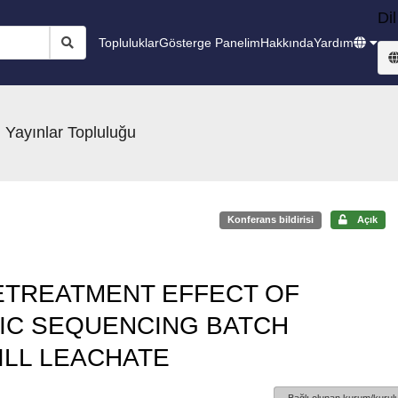
Dil
Topluluklar
Gösterge Panelim
Hakkında
Yardım
 Yayınlar Topluluğu
Konferans bildirisi
Açık
RETREATMENT EFFECT OF
IC SEQUENCING BATCH
ILL LEACHATE