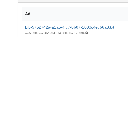
Ad
bib-5752742a-a1a5-4fc7-8b07-1090c4ec66a8.txt
md5:39f8eda34b129d5e5268f330ac1eb994