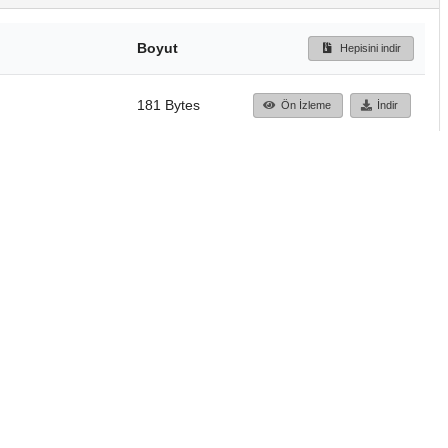
Boyut
Hepisini indir
181 Bytes
Ön İzleme
İndir
Başa dön
TÜBİTAK ULAKBİM
Ulusal Akademik Ağ v
Merkezi
Cahit Arf Bilgi Merke
© 2018 Tüm Hakları 