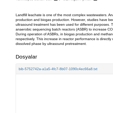
Landfill leachate is one of the most complex wastewaters. A
Açıklama
production and biogas production. However, studies have bee
ultrasound treatment has been used for different purposes. Th
anaerobic sequencing batch reactors (ASBR) to increase COD r
During operation of ASBRs, in biogas production and methane
respectively. This increase in reactor performance is directly r
dissolved phase by ultrasound pretreatment.
Dosyalar
bib-5752742a-a1a5-4fc7-8b07-1090c4ec66a8.txt