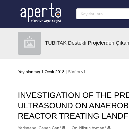
Ana sayfaya geç
TUBITAK Destekli Projelerden Çıkan
Yayınlanmış 1 Ocak 2018
| Sürüm v1
INVESTIGATION OF THE P
ULTRASOUND ON ANAEROB
REACTOR TREATING LANDF
1
1
Oluşturanlar
Yarimtepe, Canan Can
Oz, Nilgun Ayman