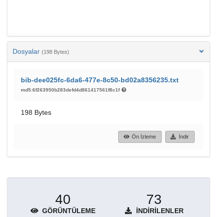
Dosyalar
(198 Bytes)
bib-dee025fc-6da6-477e-8c50-bd02a8356235.txt
md5:6f263950b283defd4d861417561f8c1f
198 Bytes
Ön İzleme
İndir
40
73
GÖRÜNTÜLEME
İNDIRILENLER