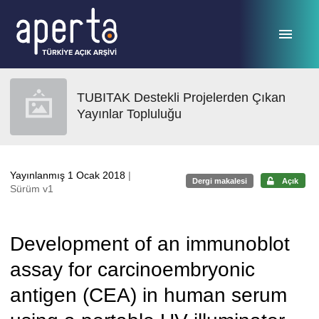
Ana sayfaya geç
TUBITAK Destekli Projelerden Çıkan
Yayınlar Topluluğu
Yayınlanmış 1 Ocak 2018
|
Dergi makalesi
Açık
Sürüm v1
Development of an immunoblot
assay for carcinoembryonic
antigen (CEA) in human serum