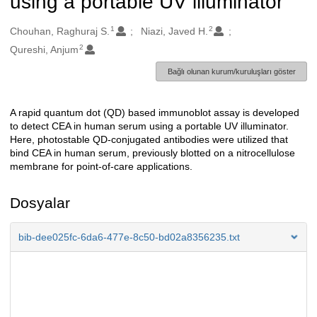
using a portable UV illuminator
1
2
Oluşturanlar
Chouhan, Raghuraj S.
Niazi, Javed H.
2
Qureshi, Anjum
Bağlı olunan kurum/kuruluşları göster
A rapid quantum dot (QD) based immunoblot assay is developed
Açıklama
to detect CEA in human serum using a portable UV illuminator.
Here, photostable QD-conjugated antibodies were utilized that
bind CEA in human serum, previously blotted on a nitrocellulose
membrane for point-of-care applications.
Dosyalar
bib-dee025fc-6da6-477e-8c50-bd02a8356235.txt