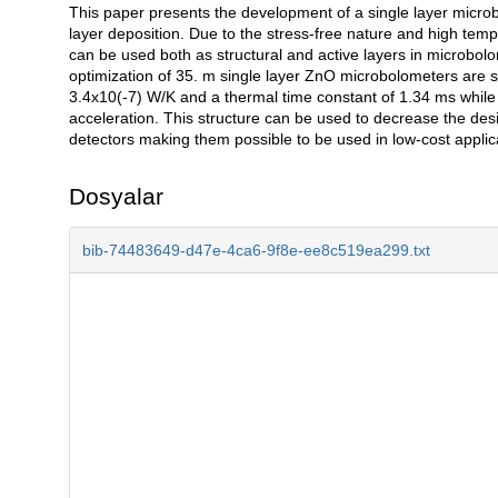
This paper presents the development of a single layer microb
Açıklama
layer deposition. Due to the stress-free nature and high tempe
can be used both as structural and active layers in microbolo
optimization of 35. m single layer ZnO microbolometers are s
3.4x10(-7) W/K and a thermal time constant of 1.34 ms whi
acceleration. This structure can be used to decrease the desi
detectors making them possible to be used in low-cost applic
Dosyalar
bib-74483649-d47e-4ca6-9f8e-ee8c519ea299.txt