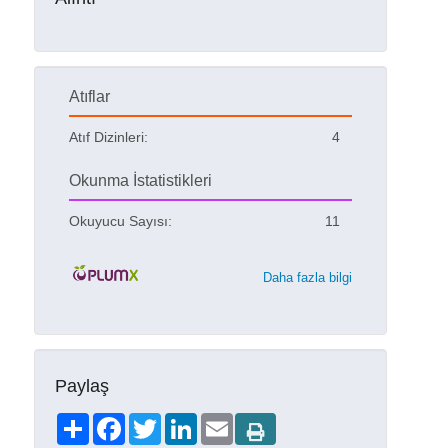
Atıflar
Atıf Dizinleri:
4
Okunma İstatistikleri
Okuyucu Sayısı:
11
Daha fazla bilgi
Paylaş
Share
Facebook
Twitter
LinkedIn
Email