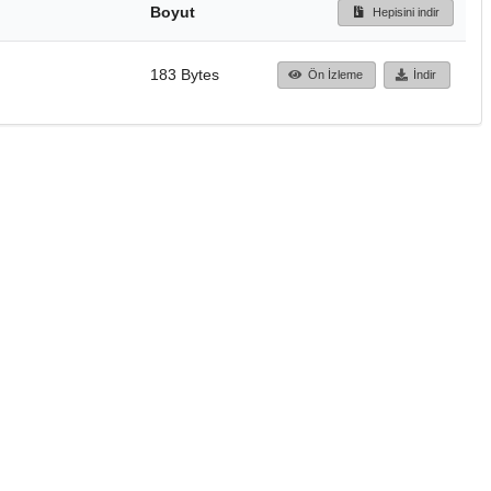
Boyut
Hepisini indir
183 Bytes
Ön İzleme
İndir
Başa dön
TÜBİTAK ULAKBİM
Ulusal Akademik Ağ v
Merkezi
Cahit Arf Bilgi Merke
© 2018 Tüm Hakları 