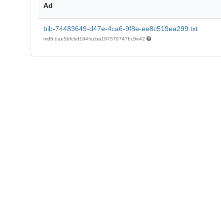
Ad
bib-74483649-d47e-4ca6-9f8e-ee8c519ea299.txt
md5:dae5bfcbd164facba197579747bc5e42