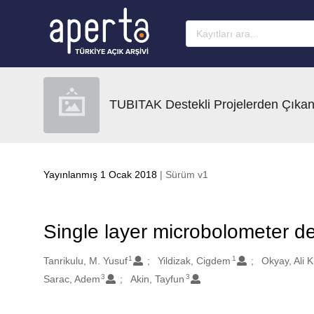
Ana sayfaya geç
TUBITAK Destekli Projelerden Çıkan
Yayınlanmış 1 Ocak 2018
| Sürüm v1
Single layer microbolometer de
1
1
Oluşturanlar
Tanrikulu, M. Yusuf
Yildizak, Cigdem
Okyay, Ali K
3
3
Sarac, Adem
Akin, Tayfun