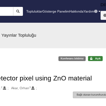
Dil
Topluluklar
Gösterge Panelim
Hakkında
Yardım
 Yayınlar Topluluğu
Konferans bildirisi
Açık
tector pixel using ZnO material
2
3
.
Akar, Orhan
Bağlı olunan kurum/kurulu