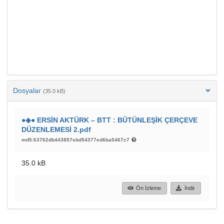
Dosyalar
(35.0 kB)
●◈● ERSİN AKTÜRK – BTT : BÜTÜNLEŞİK ÇERÇEVE
DÜZENLEMESİ 2.pdf
md5:63762db443857ebd54377ed6ba5467c7
35.0 kB
Ön İzleme
İndir