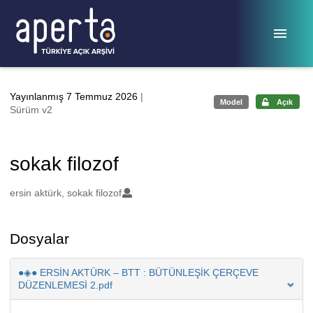
Ana sayfaya geç
Yayınlanmış 7 Temmuz 2026
|
Model
Açık
Sürüm v2
sokak filozof
Oluşturanlar
ersin aktürk, sokak filozof
Dosyalar
●◈● ERSİN AKTÜRK – BTT : BÜTÜNLEŞİK ÇERÇEVE
DÜZENLEMESİ 2.pdf