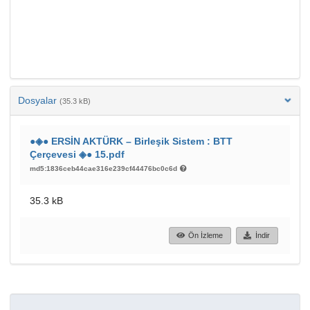
Dosyalar
(35.3 kB)
●◈● ERSİN AKTÜRK – Birleşik Sistem : BTT
Çerçevesi ◈● 15.pdf
md5:1836ceb44cae316e239cf44476bc0c6d
35.3 kB
Ön İzleme
İndir