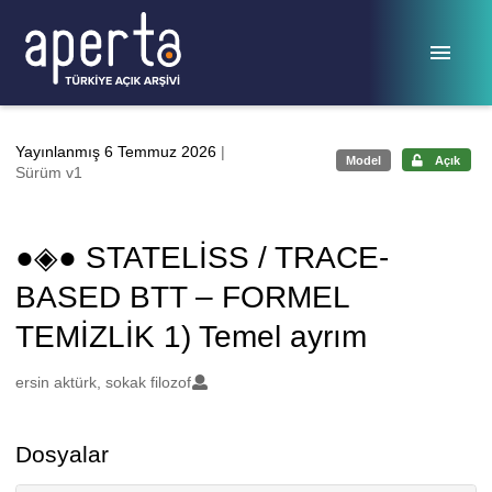
Ana sayfaya geç
Yayınlanmış 6 Temmuz 2026
|
Model
Açık
Sürüm v1
●◈● STATELİSS / TRACE-
BASED BTT – FORMEL
TEMİZLİK 1) Temel ayrım
Oluşturanlar
ersin aktürk, sokak filozof
Dosyalar