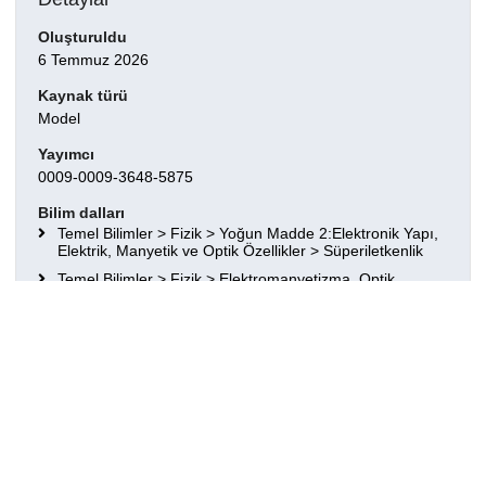
Oluşturuldu
6 Temmuz 2026
Kaynak türü
Model
Yayımcı
0009-0009-3648-5875
Bilim dalları
Temel Bilimler > Fizik > Yoğun Madde 2:Elektronik Yapı,
Elektrik, Manyetik ve Optik Özellikler > Süperiletkenlik
Temel Bilimler > Fizik > Elektromanyetizma, Optik,
Akustik, Isı Transferi, Klasik Mekanik ve Akışkanlar
Dinamiği > Isı transferi
Temel Bilimler > Fizik > Yoğun Madde 1:Yapısal, Mekanik
ve Termal Özellikler > Durum yoğunluğu, faz dengesi ve
faz geçişleri
Temel Bilimler > Fizik > Yoğun Madde 2:Elektronik Yapı,
Elektrik, Manyetik ve Optik Özellikler
Temel Bilimler > Fizik > Yoğun Madde 1:Yapısal, Mekanik
ve Termal Özellikler > Kafes dinamiği