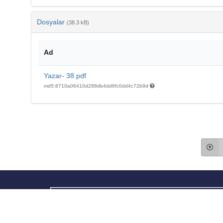
Dosyalar
(38.3 kB)
Ad
Yazar- 38.pdf
md5:8710a06410d288db4dd6fc0dd4c72b9d