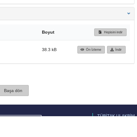
Boyut
Hepisini indir
38.3 kB
Ön İzleme
İndir
Başa dön
TÜBİTAK ULAKBİM
Ulusal Akademik Ağ v
Merkezi