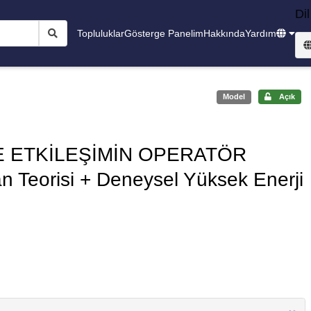
Dil
Topluluklar
Gösterge Panelim
Hakkında
Yardım
Model
Açık
VE ETKİLEŞİMİN OPERATÖR
Teorisi + Deneysel Yüksek Enerji