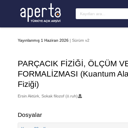
Ana sayfaya geç
Yayınlanmış 1 Haziran 2026
| Sürüm v2
PARÇACIK FİZİĞİ, ÖLÇÜM 
FORMALİZMASI (Kuantum Alan 
Fiziği)
Oluşturanlar
Ersin Aktürk, Sokak filozof (ö.ruh)
Dosyalar