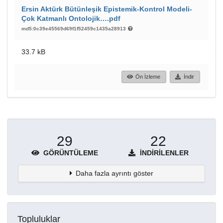
Ersin Aktürk Bütünleşik Epistemik-Kontrol Modeli-
Çok Katmanlı Ontolojik….pdf
md5:0c39e45569d69f1f52459c1435a28913
33.7 kB
Ön İzleme
İndir
29
22
GÖRÜNTÜLEME
İNDIRILENLER
Daha fazla ayrıntı göster
Topluluklar