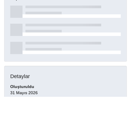
Detaylar
Oluşturuldu
31 Mayıs 2026
Kaynak türü
Model
Yayımcı
0009-0009-3648-5875