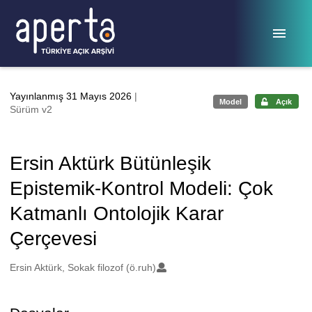
Ana sayfaya geç
Yayınlanmış 31 Mayıs 2026
|
Model
Açık
Sürüm v2
Ersin Aktürk Bütünleşik
Epistemik-Kontrol Modeli: Çok
Katmanlı Ontolojik Karar
Çerçevesi
Oluşturanlar
Ersin Aktürk, Sokak filozof (ö.ruh)