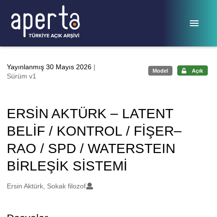
Ana sayfaya geç
Yayınlanmış 30 Mayıs 2026
|
Model
Açık
Sürüm v1
ERSİN AKTÜRK – LATENT
BELİF / KONTROL / FİŞER–
RAO / SPD / WATERSTEIN
BİRLEŞİK SİSTEMİ
Oluşturanlar
Ersin Aktürk, Sokak filozof