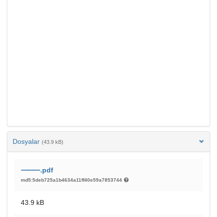
Dosyalar
(43.9 kB)
⸻.pdf
md5:5deb725a1b4634a11ff40e59a7853744
43.9 kB