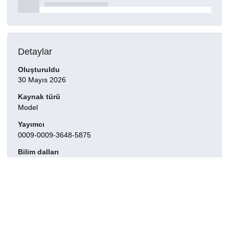
Detaylar
Oluşturuldu
30 Mayıs 2026
Kaynak türü
Model
Yayımcı
0009-0009-3648-5875
Bilim dalları
Temel Bilimler > Fizik > Temel Parçacıklar ve Alanlar
Temel Bilimler > Fizik
Temel Bilimler > Matematik
Temel Bilimler
Temel Bilimler > Kimya
Temel Bilimler > İstatistik