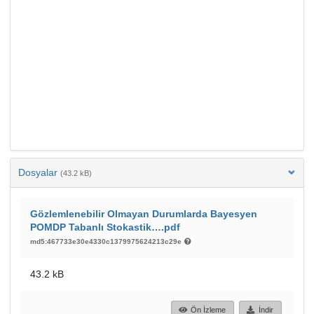
Dosyalar
(43.2 kB)
Gözlemlenebilir Olmayan Durumlarda Bayesyen
POMDP Tabanlı Stokastik….pdf
md5:467733e30e4330c1379975624213c29e
43.2 kB
Ön İzleme
İndir