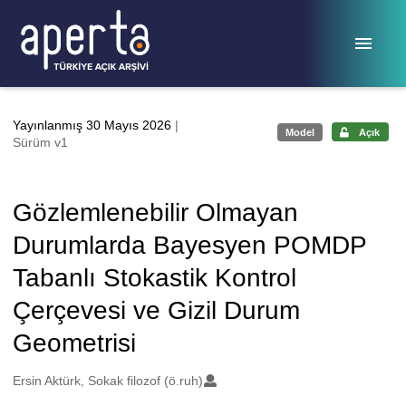
Ana sayfaya geç
Yayınlanmış 30 Mayıs 2026
|
Model
Açık
Sürüm v1
Gözlemlenebilir Olmayan
Durumlarda Bayesyen POMDP
Tabanlı Stokastik Kontrol
Çerçevesi ve Gizil Durum
Geometrisi
Oluşturanlar
Ersin Aktürk, Sokak filozof (ö.ruh)