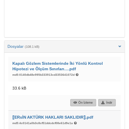
Dosyalar
(108.1 kB)
Kapalı Gözlem Sistemlerinde İki Yönlü Kontrol
Hipotezi ve Ölçüm Sınırları….pdf
md5:0140db48e995b333913cd3353641072d
33.6 kB
Ön İzleme
İndir
⟦ERsİN AKTÜRK HAKLARI SAKLIDIR⟧.pdf
md5:4c0141a0b3c8cf51ddcdcf08e61d9e1a