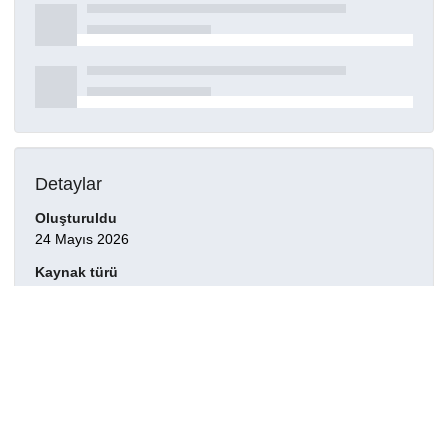
Detaylar
Oluşturuldu
24 Mayıs 2026
Kaynak türü
Model
Yayımcı
0009-0009-3648-5875
Bilim dalları
Temel Bilimler > Fizik > Yoğun Madde 2:Elektronik Yapı,
Elektrik, Manyetik ve Optik Özellikler > Dielektrik,
Piezoelektrik ve ferroelektrikler ve özellikleri