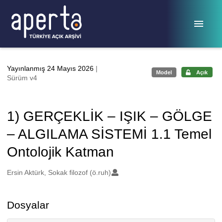
Ana sayfaya geç
Yayınlanmış 24 Mayıs 2026
|
Model
Açık
Sürüm v4
1) GERÇEKLİK – IŞIK – GÖLGE
– ALGILAMA SİSTEMİ 1.1 Temel
Ontolojik Katman
Oluşturanlar
Ersin Aktürk, Sokak filozof (ö.ruh)
Dosyalar