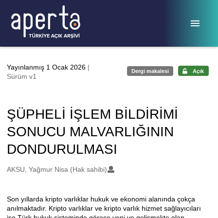
Ana sayfaya geç
Yayınlanmış 1 Ocak 2026
|
Dergi makalesi
Açık
Sürüm v1
ŞÜPHELİ İŞLEM BİLDİRİMİ
SONUCU MALVARLIĞININ
DONDURULMASI
Oluşturanlar
AKSU, Yağmur Nisa (Hak sahibi)
Son yıllarda kripto varlıklar hukuk ve ekonomi alanında çokça
Açıklama
anılmaktadır. Kripto varlıklar ve kripto varlık hizmet sağlayıcıları
ise Türk hukuk sisteminde görece yeni ve gelişmekte olan