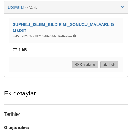
Dosyalar
(77.1 kB)
SUPHELI_ISLEM_BILDIRIMI_SONUCU_MALVARLIG
(1).pdf
md5:cef73c7c4ff1719f40e964cd2e6eefea
77.1 kB
Ön İzleme
İndir
Ek detaylar
Tarihler
Oluşturulma