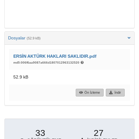
Dosyalar
(52.9 kB)
ERSİN AKTÜRK HAKLARI SAKLIDIR.pdf
md5:006f6aa9087a666d1807012963132520
52.9 kB
Ön İzleme
İndir
33
27