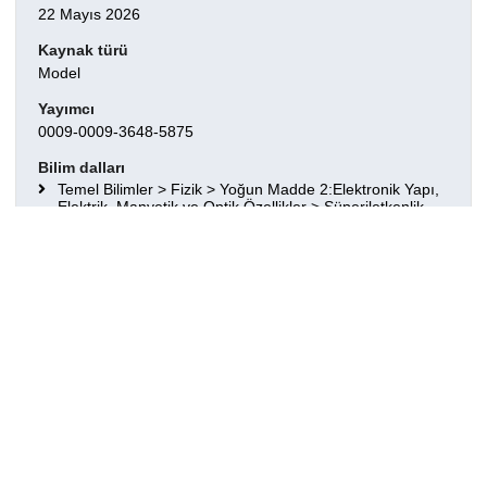
22 Mayıs 2026
Kaynak türü
Model
Yayımcı
0009-0009-3648-5875
Bilim dalları
Temel Bilimler > Fizik > Yoğun Madde 2:Elektronik Yapı,
Elektrik, Manyetik ve Optik Özellikler > Süperiletkenlik
Temel Bilimler > Fizik > Elektromanyetizma, Optik,
Akustik, Isı Transferi, Klasik Mekanik ve Akışkanlar
Dinamiği > Isı transferi
Temel Bilimler > Fizik > Yoğun Madde 1:Yapısal, Mekanik
ve Termal Özellikler > Durum yoğunluğu, faz dengesi ve
faz geçişleri
Temel Bilimler > Fizik > Yoğun Madde 2:Elektronik Yapı,
Elektrik, Manyetik ve Optik Özellikler
Temel Bilimler > Fizik > Yoğun Madde 1:Yapısal, Mekanik
ve Termal Özellikler > Kafes dinamiği
Temel Bilimler > Fizik > Yoğun Madde 1:Yapısal, Mekanik
ve Termal Özellikler > Yoğun maddenin termal özellikleri