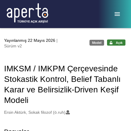
Ana sayfaya geç
Yayınlanmış 22 Mayıs 2026
|
Model
Açık
Sürüm v2
IMKSM / IMKPM Çerçevesinde
Stokastik Kontrol, Belief Tabanlı
Karar ve Belirsizlik-Driven Keşif
Modeli
Oluşturanlar
Ersin Aktürk, Sokak filozof (ö.ruh)