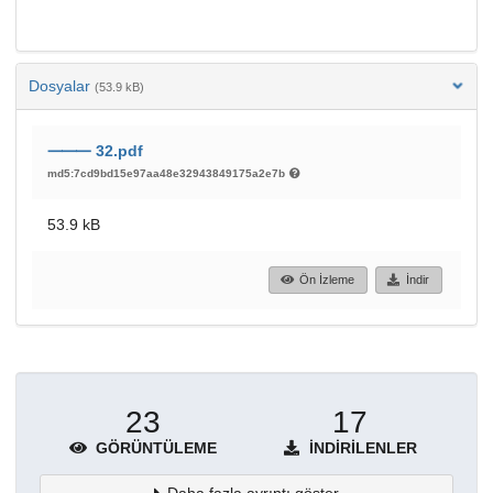
Dosyalar
(53.9 kB)
⸻ 32.pdf
md5:7cd9bd15e97aa48e32943849175a2e7b
53.9 kB
Ön İzleme
İndir
23
17
GÖRÜNTÜLEME
İNDIRILENLER