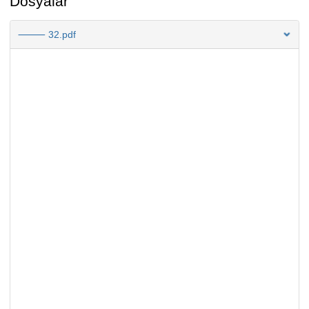
Dosyalar
⸻ 32.pdf