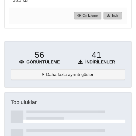
38.3 kB
Ön İzleme
İndir
56
41
GÖRÜNTÜLEME
İNDIRILENLER
Daha fazla ayrıntı göster
Topluluklar