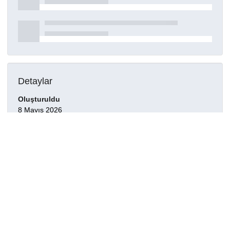
Detaylar
Oluşturuldu
8 Mayıs 2026
Kaynak türü
Model
Yayımcı
0009-0009-3648-5875
Bilim dalları
Temel Bilimler > Fizik > Genel Fizik > Fiziğin
Matematiksel Yöntemleri
Haklar