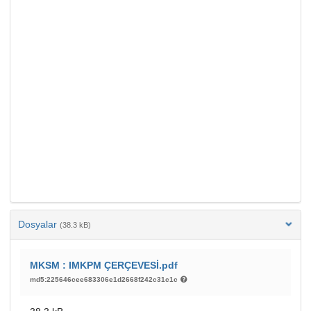
Dosyalar
(38.3 kB)
MKSM : IMKPM ÇERÇEVESİ.pdf
md5:225646cee683306e1d2668f242c31c1c