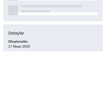
Detaylar
Oluşturuldu
17 Nisan 2025
DOI
Kaynak türü
Dergi makalesi
Yayınlandığı dergi
REVISTA MATEMATICA IBEROAMERICANA, 40(2), 34,
2024.
Bilim dalları
Diğer