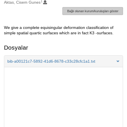
1
Oluşturanlar
Aktas, Cisem Gunes
Bağlı olunan kurum/kuruluşları göster
We give a complete equisingular deformation classification of
Açıklama
simple spatial quartic surfaces which are in fact K3 -surfaces.
Dosyalar
bib-a00121c7-5892-41d6-8678-c33c28cfc1a1.txt