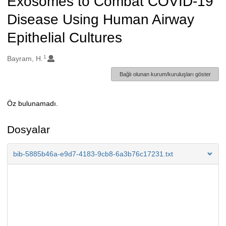
Exosomes to Combat COVID-19
Disease Using Human Airway
Epithelial Cultures
1
Oluşturanlar
Bayram, H.
Bağlı olunan kurum/kuruluşları göster
Öz bulunamadı.
Açıklama
Dosyalar
bib-5885b46a-e9d7-4183-9cb8-6a3b76c17231.txt