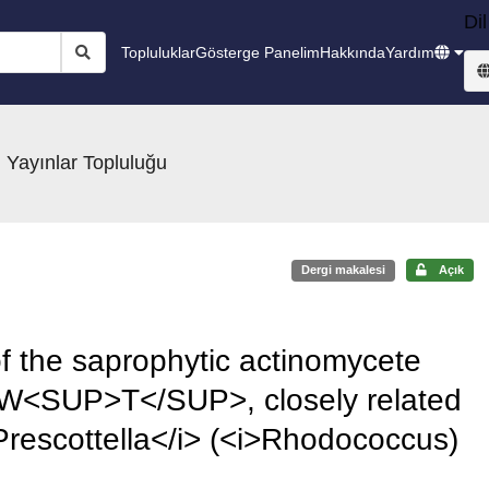
Dil
Topluluklar
Gösterge Panelim
Hakkında
Yardım
 Yayınlar Topluluğu
Dergi makalesi
Açık
the saprophytic actinomycete
51W<SUP>T</SUP>, closely related
Prescottella</i> (<i>Rhodococcus)