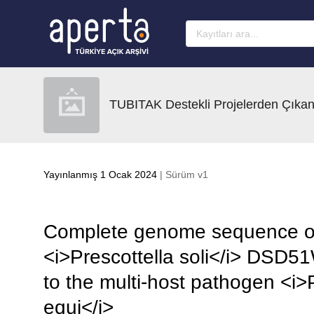
Ana sayfaya geç
TUBITAK Destekli Projelerden Çıkan
Yayınlanmış 1 Ocak 2024
| Sürüm v1
Complete genome sequence of 
<i>Prescottella soli</i> DSD
to the multi-host pathogen <i>
equi</i>