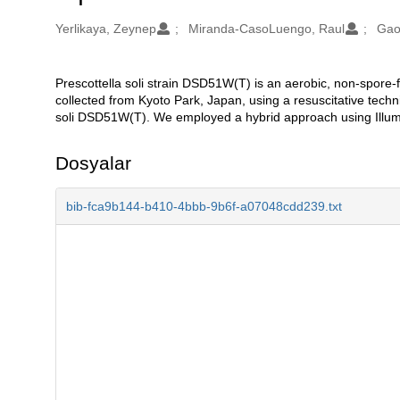
Oluşturanlar
Yerlikaya, Zeynep
Miranda-CasoLuengo, Raul
Gao
Prescottella soli strain DSD51W(T) is an aerobic, non-spore-f
Açıklama
collected from Kyoto Park, Japan, using a resuscitative tech
soli DSD51W(T). We employed a hybrid approach using Illum
Dosyalar
bib-fca9b144-b410-4bbb-9b6f-a07048cdd239.txt