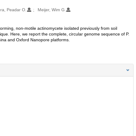
ra, Peadar O.
Meijer, Wim G.
orming, non-motile actinomycete isolated previously from soil
nique. Here, we report the complete, circular genome sequence of P.
ina and Oxford Nanopore platforms.