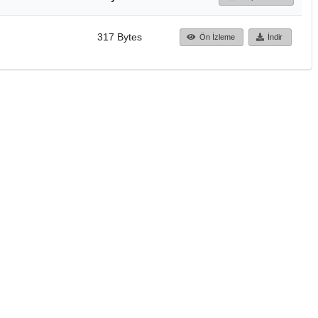
317 Bytes
Ön İzleme
İndir
Başa dön
TÜBİTAK ULAKBİM
Ulusal Akademik Ağ v
Merkezi
Cahit Arf Bilgi Merke
© 2018 Tüm Hakları 