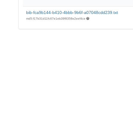
bib-fca9b144-b410-4bbb-9b6f-a07048cdd239.txt
md5:f17b31d11fc67e1eb39f8358e2eef4ce