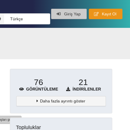
Giriş Yap
Kayıt Ol
Türkçe
76
21
GÖRÜNTÜLEME
İNDIRILENLER
Daha fazla ayrıntı göster
şları göster
Topluluklar