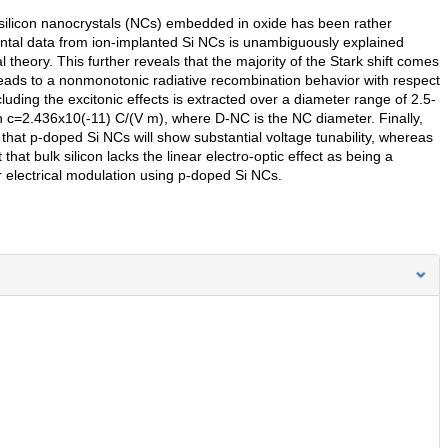
silicon nanocrystals (NCs) embedded in oxide has been rather
mental data from ion-implanted Si NCs is unambiguously explained
theory. This further reveals that the majority of the Stark shift comes
leads to a nonmonotonic radiative recombination behavior with respect
luding the excitonic effects is extracted over a diameter range of 2.5-
h c=2.436x10(-11) C/(V m), where D-NC is the NC diameter. Finally,
 that p-doped Si NCs will show substantial voltage tunability, whereas
at bulk silicon lacks the linear electro-optic effect as being a
or electrical modulation using p-doped Si NCs.