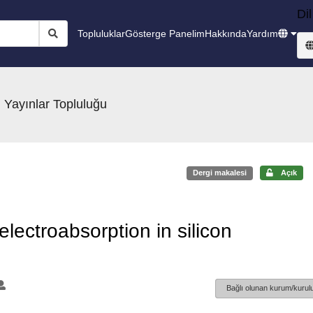
Dil
Topluluklar
Gösterge Panelim
Hakkında
Yardım
 Yayınlar Topluluğu
Dergi makalesi
Açık
 electroabsorption in silicon
Bağlı olunan kurum/kurulu