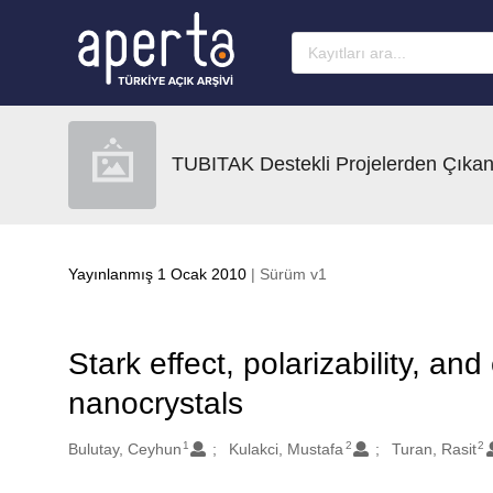
Ana sayfaya geç
TUBITAK Destekli Projelerden Çıkan
Yayınlanmış 1 Ocak 2010
| Sürüm v1
Stark effect, polarizability, and
nanocrystals
1
2
2
Oluşturanlar
Bulutay, Ceyhun
Kulakci, Mustafa
Turan, Rasit