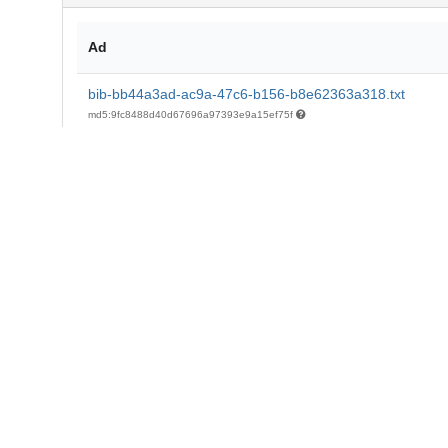
Ad
bib-bb44a3ad-ac9a-47c6-b156-b8e62363a318.txt
md5:9fc8488d40d67696a97393e9a15ef75f