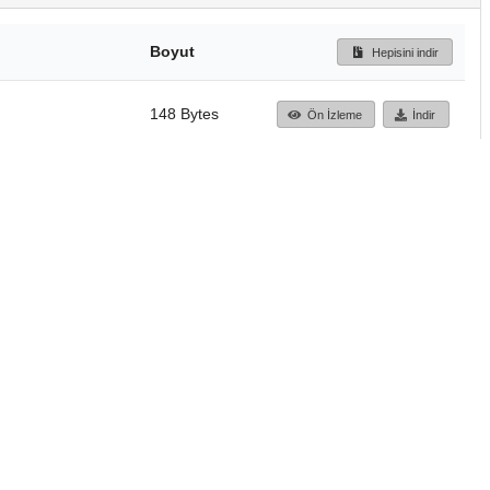
Boyut
Hepisini indir
148 Bytes
Ön İzleme
İndir
Başa dön
TÜBİTAK ULAKBİM
Ulusal Akademik Ağ v
Merkezi
Cahit Arf Bilgi Merke
© 2018 Tüm Hakları 