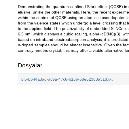
Demonstrating the quantum-confined Stark effect (QCSE) in 
Açıklama
elusive, unlike the other materials. Here, the recent experi
within the context of QCSE using an atomistic pseudopotential 
from the valence states which undergo a level crossing that 
to the applied field. The polarizability of embedded Si NCs inc
6.5 nm, which displays a cubic scaling, alpha=cD(NC)(3), wit
based on intraband electroabsorption analysis, it is predicted
n-doped samples should be almost insensitive. Given the fact th
centrosymmetric crystal, this may offer a viable alternative f
Dosyalar
bib-bb44a3ad-ac9a-47c6-b156-b8e62363a318.txt