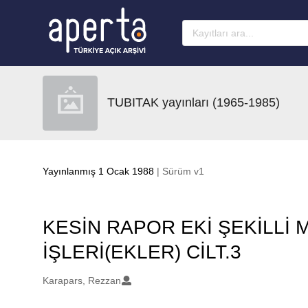
Ana sayfaya geç
TUBITAK yayınları (1965-1985)
Yayınlanmış 1 Ocak 1988
| Sürüm v1
KESİN RAPOR EKİ ŞEKİLLİ
İŞLERİ(EKLER) CİLT.3
Oluşturanlar
Karapars, Rezzan