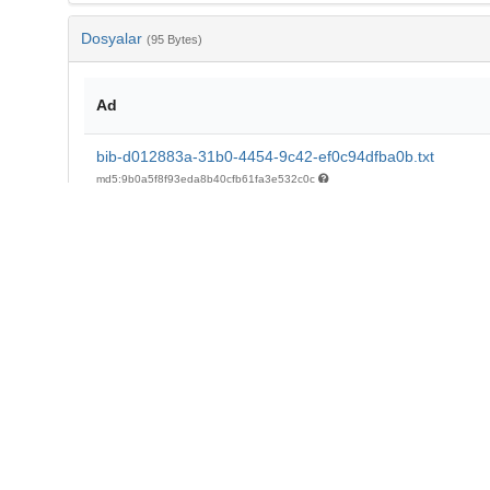
Dosyalar
(95 Bytes)
Ad
bib-d012883a-31b0-4454-9c42-ef0c94dfba0b.txt
md5:9b0a5f8f93eda8b40cfb61fa3e532c0c