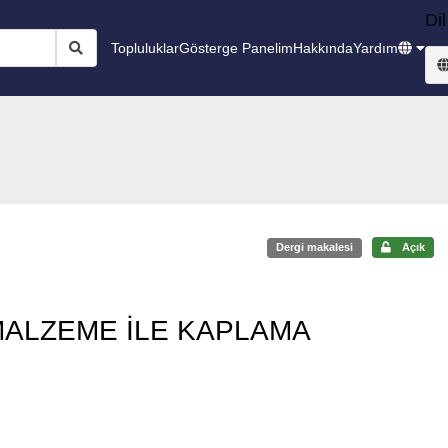
Dil
Topluluklar
Gösterge Panelim
Hakkında
Yardım
Dergi makalesi
Açık
 MALZEME İLE KAPLAMA