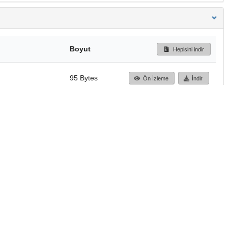
Boyut
Hepisini indir
95 Bytes
Ön İzleme
İndir
Başa dön
TÜBİTAK ULAKBİM
Ulusal Akademik Ağ v
Merkezi
Cahit Arf Bilgi Merke