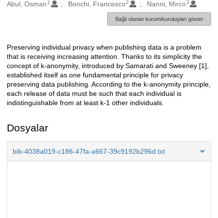
1
2
3
Oluşturanlar
Abul, Osman
Bonchi, Francesco
Nanni, Mirco
Bağlı olunan kurum/kuruluşları göster
Preserving individual privacy when publishing data is a problem
Açıklama
that is receiving increasing attention. Thanks to its simplicity the
concept of k-anonymity, introduced by Samarati and Sweeney [1],
established itself as one fundamental principle for privacy
preserving data publishing. According to the k-anonymity principle,
each release of data must be such that each individual is
indistinguishable from at least k-1 other individuals.
Dosyalar
bib-4038a019-c186-47fa-a667-39c9192b296d.txt