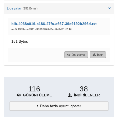
Dosyalar
(151 Bytes)
bib-4038a019-c186-47fa-a667-39c9192b296d.txt
md5:4333aca9311e39030076d2cd0e8d81b2
151 Bytes
Ön İzleme
İndir
116
38
GÖRÜNTÜLEME
İNDIRILENLER
Daha fazla ayrıntı göster