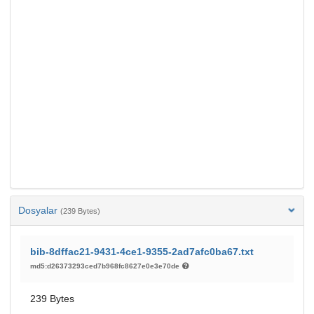
Dosyalar
(239 Bytes)
bib-8dffac21-9431-4ce1-9355-2ad7afc0ba67.txt
md5:d26373293ced7b968fc8627e0e3e70de
239 Bytes