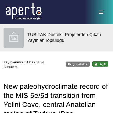
Ana sayfaya geç
TUBITAK Destekli Projelerden Çıkan
Yayınlar Topluluğu
Yayınlanmış 1 Ocak 2024
|
Dergi makalesi
Açık
Sürüm v1
New paleohydroclimate record of
the MIS 5e/5d transition from
Yelini Cave, central Anatolian