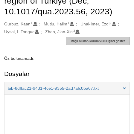
region of Turkiye (Dec,
10.1017/qua.2023.56, 2023)
1
1
2
Oluşturanlar
Gurbuz, Kaan
Mutlu, Halim
Unal-Imer, Ezgi
3
Uysal, I. Tonguc
Zhao, Jian-Xin
Bağlı olunan kurum/kuruluşları göster
Öz bulunamadı.
Açıklama
Dosyalar
bib-8dffac21-9431-4ce1-9355-2ad7afc0ba67.txt