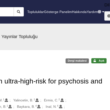
Dil
Topluluklar
Gösterge Panelim
Hakkında
Yardım
 Yayınlar Topluluğu
Dergi makalesi
Açık
 ultra-high-risk for psychosis and
1
1
2
M.
Yalincetin, B.
Ermis, C.
1
4
4
m, B.
Baykara, B.
Inal, N.