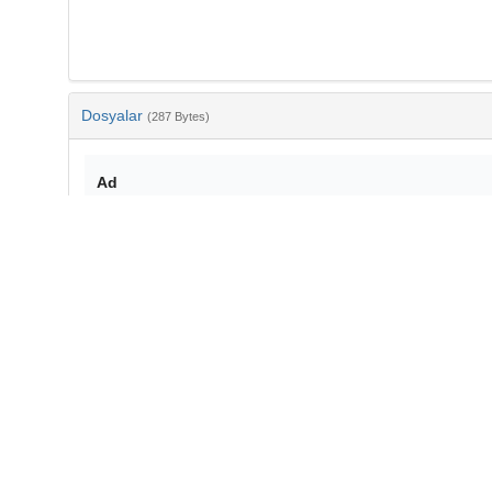
Dosyalar
(287 Bytes)
Ad
bib-8587d6f9-04ba-473c-a106-c9aef0661c70.txt
md5:f1519eaec23356c9cd21eed3e074a43e