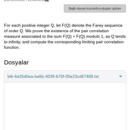
Bağlı olunan kurum/kuruluşları göster
For each positive integer Q, let F(Q) denote the Farey sequence
Açıklama
of order Q. We prove the existence of the pair correlation
measure associated to the sum F(Q) + F(Q) modulo 1, as Q tends
to infinity, and compute the corresponding limiting pair correlation
function.
Dosyalar
bib-6a35d0ea-ba6b-4039-b70f-05e23cd67408.txt