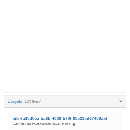
Dosyalar
(170 Bytes)
bib-6a35d0ea-ba6b-4039-b70f-05e23cd67408.txt
md5:b58e20297af103bf24542be2d311f2fd