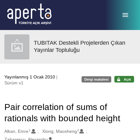
Ana sayfaya geç
TUBITAK Destekli Projelerden Çıkan
Yayınlar Topluluğu
Yayınlanmış 1 Ocak 2010
|
Dergi makalesi
Açık
Sürüm v1
Pair correlation of sums of
rationals with bounded height
1
2
Oluşturanlar
Alkan, Emre
Xiong, Maosheng
Zaharescu, Alexandru