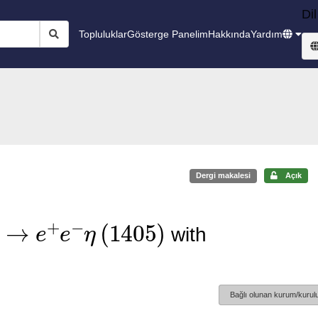
Dil
Topluluklar
Gösterge Panelim
Hakkında
Yardım
Dergi makalesi
Açık
→
e
+
e
−
η
(
1405
)
with
Bağlı olunan kurum/kurulu