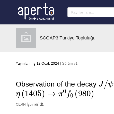
Ana sayfaya geç
SCOAP3 Türkiye Topluluğu
Yayınlanmış 12 Ocak 2024
| Sürüm v1
J
/
ψ
Observation of the decay
η
(
1405
)
→
π
0
f
0
(
980
)
1
Oluşturanlar
CERN İşbirliği