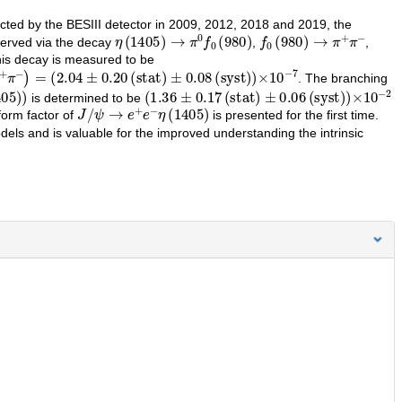
cted by the BESIII detector in 2009, 2012, 2018 and 2019, the
η
(
1405
)
→
π
0
f
0
(
980
)
f
0
(
980
)
→
π
+
π
−
erved via the decay
,
,
this decay is measured to be
π
−
)
=
(
2.04
±
0.20
(
stat
)
±
0.08
(
syst
)
)
×
10
−
7
. The branching
(
±
1.36
0.06
±
(
0.17
syst
(
)
stat
)
×
10
)
−
2
is determined to be
J
/
ψ
→
e
+
e
−
η
(
1405
)
form factor of
is presented for the first time.
odels and is valuable for the improved understanding the intrinsic