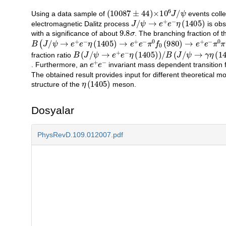
(
10087
±
44
)
×
10
6
J
/
ψ
Açıklama
Using a data sample of
events colle
J
/
ψ
→
e
+
e
−
η
(
1405
)
electromagnetic Dalitz process
is obs
9.8
σ
with a significance of about
. The branching fraction of 
B
(
J
/
ψ
→
e
+
e
−
η
(
1405
)
→
e
+
e
−
π
0
f
0
(
980
)
→
e
+
e
−
π
0
π
+
B
(
J
/
ψ
→
e
+
e
−
η
(
1405
)
)
/
B
(
J
/
ψ
→
γ
η
(
1405
)
)
fraction ratio
e
+
e
−
. Furthermore, an
invariant mass dependent transition 
The obtained result provides input for different theoretical m
η
(
1405
)
structure of the
meson.
Dosyalar
PhysRevD.109.012007.pdf