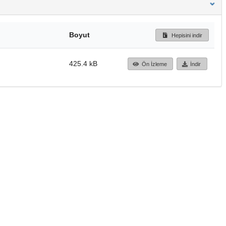
Boyut
Hepisini indir
425.4 kB
Ön İzleme
İndir
Başa dön
TÜBİTAK ULAKBİM
Ulusal Akademik Ağ v
Merkezi
Cahit Arf Bilgi Merke
© 2018 Tüm Hakları 