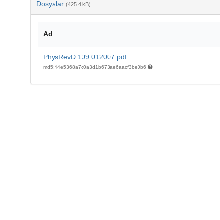
Dosyalar
(425.4 kB)
Ad
PhysRevD.109.012007.pdf
md5:44e5368a7c0a3d1b673ae6aacf3be0b6