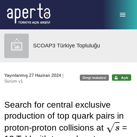
Ana sayfaya geç
SCOAP3 Türkiye Topluluğu
Yayınlanmış 27 Haziran 2024
|
Dergi makalesi
Açık
Sürüm v1
Search for central exclusive
production of top quark pairs in
s
proton-proton collisions at
=