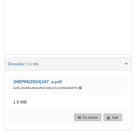
Dosyalar
(1.6 MB)
JHEP06(2024)187_a.pdf
md5:a5d48ed0dcd9474b6e21e225bb452f74
1.6 MB
Ön İzleme
İndir