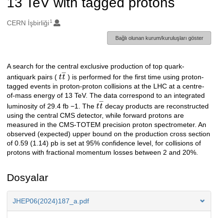
13 TeV with tagged protons
1
Oluşturanlar
CERN İşbirliği
Bağlı olunan kurum/kuruluşları göster
A search for the central exclusive production of top quark-
Açıklama
t
t
―
antiquark pairs (
) is performed for the first time using proton-
tagged events in proton-proton collisions at the LHC at a centre-
of-mass energy of 13 TeV. The data correspond to an integrated
t
t
―
luminosity of 29.4 fb −1. The
decay products are reconstructed
using the central CMS detector, while forward protons are
measured in the CMS-TOTEM precision proton spectrometer. An
observed (expected) upper bound on the production cross section
of 0.59 (1.14) pb is set at 95% confidence level, for collisions of
protons with fractional momentum losses between 2 and 20%.
Dosyalar
JHEP06(2024)187_a.pdf