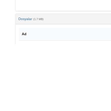
Dosyalar
(1.7 MB)
Ad
PhysRevD.110.012002.pdf
md5:123f55ab5ea1ac4a2b536daa3c164352