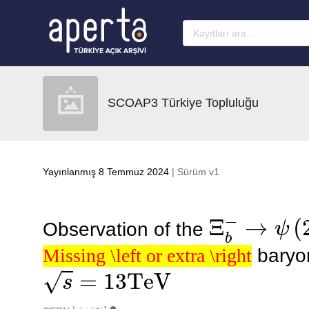
Ana sayfaya geç
SCOAP3 Türkiye Topluluğu
Yayınlanmış 8 Temmuz 2024
| Sürüm v1
Ξ
b
−
→
ψ
(
2
Observation of the
Missing \left or extra \right
baryon
s
=
13
TeV
Missing \left or extra \right
1