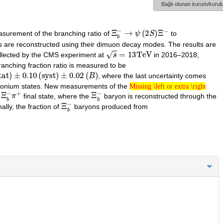
Bağlı olunan kurum/kurulu
Ξ
b
−
→
ψ
(
2
S
)
Ξ
−
urement of the branching ratio of
to
are reconstructed using their dimuon decay modes. The results are
s
=
13
TeV
llected by the CMS experiment at
in 2016–2018,
ranching fraction ratio is measured to be
(
stat
)
±
0.10
(
syst
)
±
0.02
(
B
)
, where the last uncertainty comes
Missing \left or extra \right
armonium states. New measurements of the
Ξ
b
−
π
+
Ξ
b
−
Missing \left or extra \right
e
final state, where the
baryon is reconstructed through the
Ξ
b
−
nally, the fraction of
baryons produced from