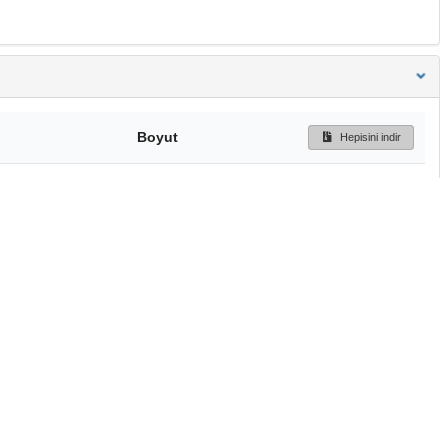
Boyut
Hepisini indir
1.7 MB
Ön İzleme
İndir
Başa dön
TÜBİTAK ULAKBİM
Ulusal Akademik Ağ v