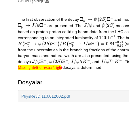
Oluşturanlar
CERN İşbirliği
Ξ
b
−
→
ψ
(
2
S
)
Ξ
−
The first observation of the decay
and meas
Açıklama
Ξ
b
−
→
J
/
ψ
Ξ
−
J
/
ψ
ψ
(
2
S
)
are presented. The
and
mesons 
based on proton-proton colliding beam data from the LHC co
140
fb
−
1
corresponding to an integrated luminosity of
. The b
B
(
Ξ
b
−
→
ψ
(
2
S
)
Ξ
−
)
/
B
(
Ξ
b
−
→
J
/
ψ
Ξ
−
)
=
0.8
4
−
0.19
+
0.21
from the uncertainties in the branching fractions of the ch
baryon mass and natural width are also presented, using th
J
/
ψ
Ξ
−
ψ
(
2
S
)
Ξ
−
J
/
ψ
Λ
K
−
J
/
ψ
Σ
0
K
−
decays
,
,
, and
. Fi
Missing \left or extra \right
decays is determined.
Missing \left or extra \right
Dosyalar
PhysRevD.110.012002.pdf