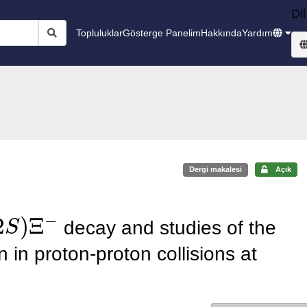
Dil
Topluluklar
Gösterge Panelim
Hakkında
Yardım
Dergi makalesi
Açık
S
)
Ξ
−
decay and studies of the
 in proton-proton collisions at