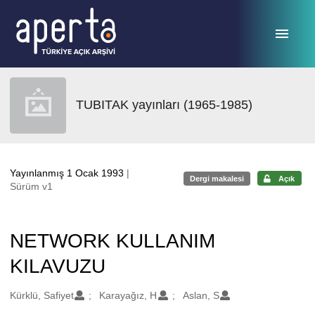
Ana sayfaya geç
TUBITAK yayınları (1965-1985)
Yayınlanmış 1 Ocak 1993
|
Dergi makalesi
Açık
Sürüm v1
NETWORK KULLANIM
KILAVUZU
Oluşturanlar
Kürklü, Safiyet
Karayağız, H
Aslan, S