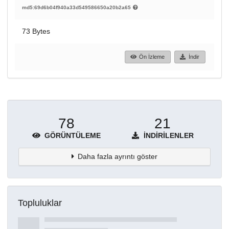
md5:69d6b04f940a33d549586650a20b2a65
73 Bytes
Ön İzleme
İndir
78
21
GÖRÜNTÜLEME
İNDIRILENLER
Daha fazla ayrıntı göster
Topluluklar