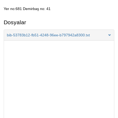
Yer no:681 Demirbaş no: 41
Açıklama
Dosyalar
bib-53783b12-fb51-4248-96ee-b797942a8300.txt