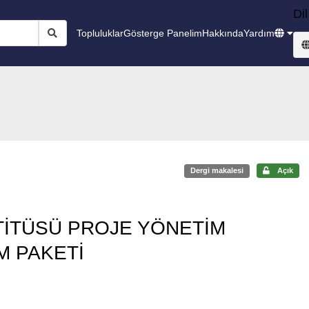
Dil
Topluluklar
Gösterge Panelim
Hakkında
Yardım
Dergi makalesi
Açık
İTÜSÜ PROJE YÖNETİM
M PAKETİ