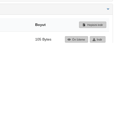
Boyut
Hepisini indir
105 Bytes
Ön İzleme
İndir
Başa dön
TÜBİTAK ULAKBİM
Ulusal Akademik Ağ v
Merkezi
Cahit Arf Bilgi Merke