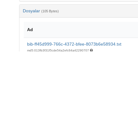
Dosyalar
(105 Bytes)
Ad
bib-ff45d999-766c-4372-bfee-8073b6e58934.txt
md5:013fb3f31f5cde54a2efc64a42290707