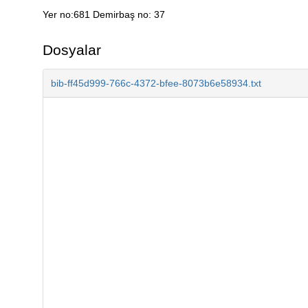
Yer no:681 Demirbaş no: 37
Açıklama
Dosyalar
bib-ff45d999-766c-4372-bfee-8073b6e58934.txt