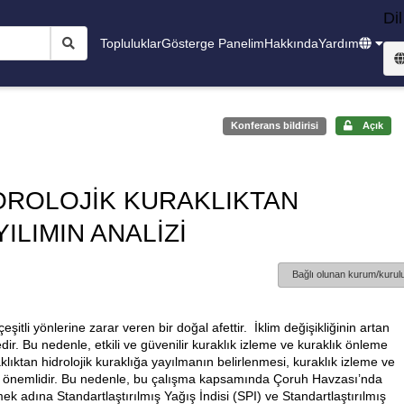
Dil
Topluluklar
Gösterge Panelim
Hakkında
Yardım
Konferans bildirisi
Açık
ROLOJİK KURAKLIKTAN
ILIMIN ANALİZİ
Bağlı olunan kurum/kurulu
şitli yönlerine zarar veren bir doğal afettir. İklim değişikliğinin artan
tedir. Bu nedenle, etkili ve güvenilir kuraklık izleme ve kuraklık önleme
lıktan hidrolojik kuraklığa yayılmanın belirlenmesi, kuraklık izleme ve
dar önemlidir. Bu nedenle, bu çalışma kapsamında Çoruh Havzası’nda
ek adına Standartlaştırılmış Yağış İndisi (SPI) ve Standartlaştırılmış