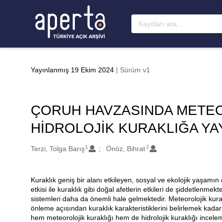
Ana sayfaya geç
Yayınlanmış 19 Ekim 2024
| Sürüm v1
ÇORUH HAVZASINDA METEO
HİDROLOJİK KURAKLIĞA YAY
1
2
Oluşturanlar
Terzi, Tolga Barış
Önöz, Bihrat
Kuraklık geniş bir alanı etkileyen, sosyal ve ekolojik yaşamın çe
Açıklama
etkisi ile kuraklık gibi doğal afetlerin etkileri de şiddetlenmek
sistemleri daha da önemli hale gelmektedir. Meteorolojik kurak
önleme açısından kuraklık karakteristiklerini belirlemek ka
hem meteorolojik kuraklığı hem de hidrolojik kuraklığı incelem