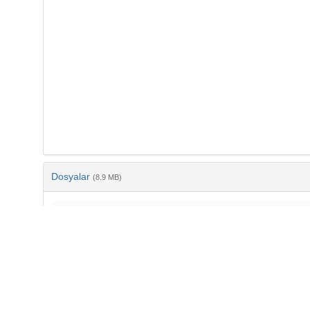
Dosyalar
(8.9 MB)
Ad
Çoruh Havzasında Meteorolojik Kuraklıktan Hidrolojik Kur
Analizi.pdf
md5:a5b99d7938afecbb708f40d2b9aafe16