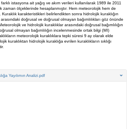
farklı istasyona ait yağış ve akım verileri kullanılarak 1989 ile 2011
-aylık zaman ölçeklerinde hesaplanmıştır. Hem meteorolojik hem de
ir. Kuraklık karakteristikleri belirlendikten sonra hidrolojik kuraklığın
ler arasındaki doğrusal ve doğrusal olmayan bağımlılıkları göz önünde
Meteorolojik ve hidrolojik kuraklıklar arasındaki doğrusal bağımlılığın
oğrusal olmayan bağımlılığın incelenmesinde ortak bilgi (MI)
klıkların meteorolojik kuraklıklara tepki süresi 9 ay olarak elde
ojik kuraklıktan hidrolojik kuraklığa evrilen kuraklıkların sıklığı
ir.
ığa Yayılımın Analizi.pdf