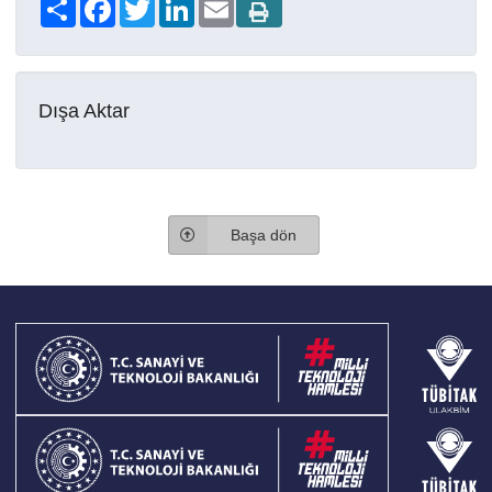
Share
Facebook
Twitter
LinkedIn
Email
Dışa Aktar
Başa dön