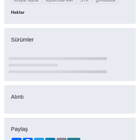
sosyal fayda
toplumsal etki
STK
gönüllülük
Haklar
Sürümler
Alıntı
Paylaş