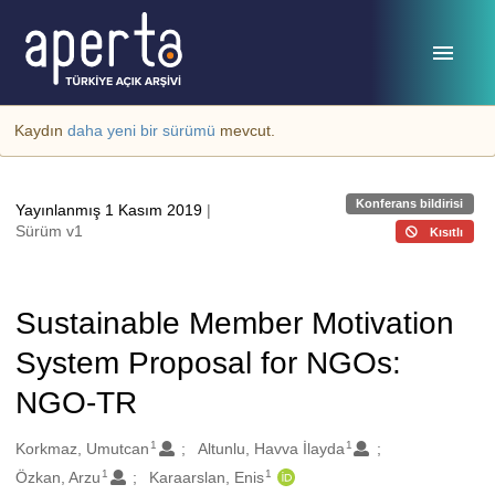
Ana sayfaya geç
Kaydın
daha yeni bir sürümü
mevcut.
Konferans bildirisi
Yayınlanmış 1 Kasım 2019
|
Sürüm v1
Kısıtlı
Sustainable Member Motivation
System Proposal for NGOs:
NGO-TR
1
1
Oluşturanlar
Korkmaz, Umutcan
Altunlu, Havva İlayda
1
1
Özkan, Arzu
Karaarslan, Enis