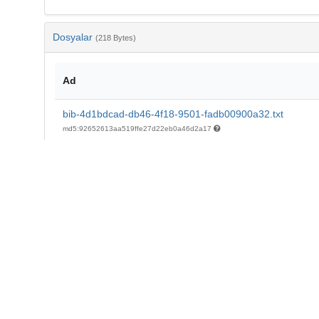
Dosyalar
(218 Bytes)
Ad
bib-4d1bdcad-db46-4f18-9501-fadb00900a32.txt
md5:92652613aa519ffe27d22eb0a46d2a17