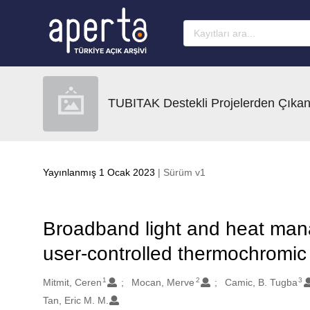
Ana sayfaya geç
TUBITAK Destekli Projelerden Çıkan
Yayınlanmış 1 Ocak 2023
| Sürüm v1
Broadband light and heat mana
user-controlled thermochromi
1
2
3
Oluşturanlar
Mitmit, Ceren
Mocan, Merve
Camic, B. Tugba
Tan, Eric M. M.