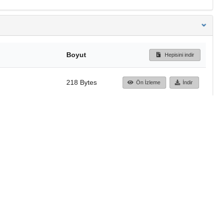
Boyut
Hepisini indir
218 Bytes
Ön İzleme
İndir
Başa dön
TÜBİTAK ULAKBİM
Ulusal Akademik Ağ v
Merkezi