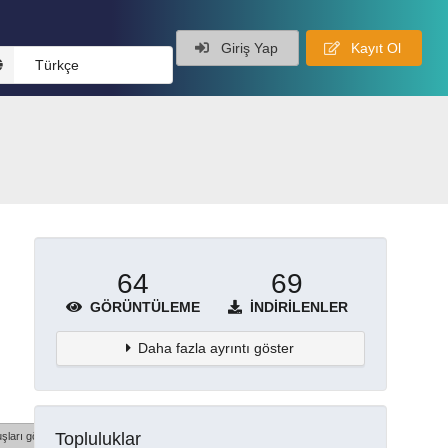
Giriş Yap
Kayıt Ol
Türkçe
64
69
GÖRÜNTÜLEME
İNDIRILENLER
Daha fazla ayrıntı göster
Topluluklar
şları göster