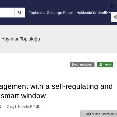
Dil
Topluluklar
Gösterge Panelim
Hakkında
Yardım
 Yayınlar Topluluğu
Dergi makalesi
Açık
gement with a self-regulating and
c smart window
3
Cingil, Hande E.
Bağlı olunan kurum/kurulu