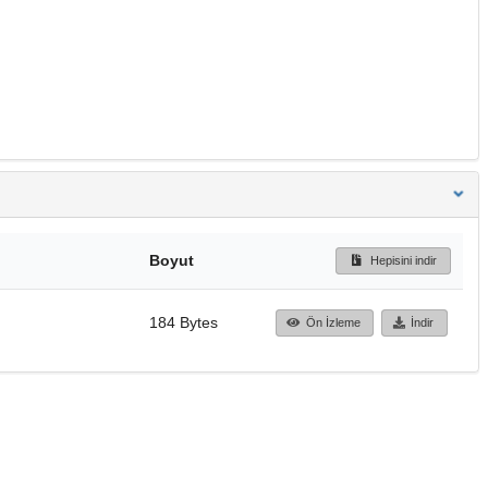
Boyut
Hepisini indir
184 Bytes
Ön İzleme
İndir
Başa dön