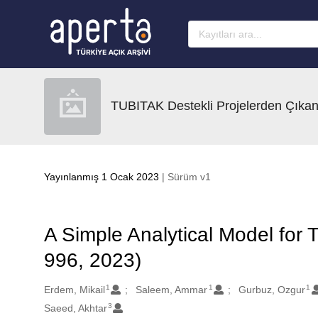
Ana sayfaya geç
TUBITAK Destekli Projelerden Çıkan
Yayınlanmış 1 Ocak 2023
| Sürüm v1
A Simple Analytical Model for
996, 2023)
1
1
1
Oluşturanlar
Erdem, Mikail
Saleem, Ammar
Gurbuz, Ozgur
3
Saeed, Akhtar