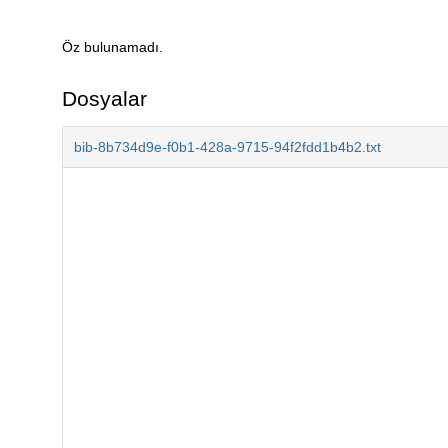
Öz bulunamadı.
Açıklama
Dosyalar
bib-8b734d9e-f0b1-428a-9715-94f2fdd1b4b2.txt