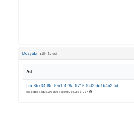
Dosyalar
(184 Bytes)
Ad
bib-8b734d9e-f0b1-428a-9715-94f2fdd1b4b2.txt
md5:dd544d3c19ecf05dccb6b0651b8c7277