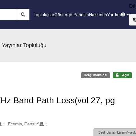
Dil
Topluluklar
Gösterge Panelim
Hakkında
Yardım
 Yayınlar Topluluğu
Dergi makalesi
Açık
 THz Band Path Loss(vol 27, pg
2
Ecemis, Cansu
Bağlı olunan kurum/kurulu