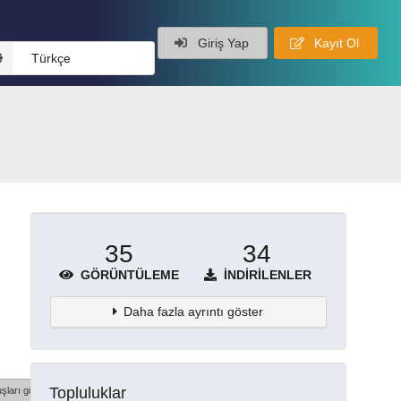
Giriş Yap
Kayıt Ol
Türkçe
35
34
GÖRÜNTÜLEME
İNDIRILENLER
Daha fazla ayrıntı göster
Topluluklar
şları göster