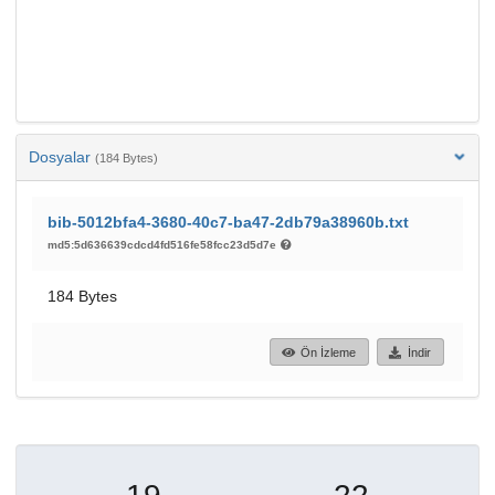
Dosyalar
(184 Bytes)
bib-5012bfa4-3680-40c7-ba47-2db79a38960b.txt
md5:5d636639cdcd4fd516fe58fcc23d5d7e
184 Bytes
Ön İzleme
İndir