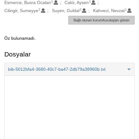
1
1
Oluşturanlar
Esmerce, Busra Ocalan
Cakir, Aysen
2
2
1
Cilingir, Sumeyye
Suyen, Guldal
Kahveci, Nevzat
Bağlı olunan kurum/kuruluşları göster
Öz bulunamadı.
Açıklama
Dosyalar
bib-5012bfa4-3680-40c7-ba47-2db79a38960b.txt