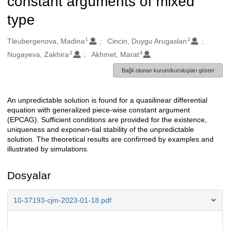
constant arguments of mixed
type
1
2
Oluşturanlar
Tleubergenova, Madina
Cincin, Duygu Arugaslan
3
4
Nugayeva, Zakhira
Akhmet, Marat
Bağlı olunan kurum/kuruluşları göster
An unpredictable solution is found for a quasilinear differential
Açıklama
equation with generalized piece-wise constant argument
(EPCAG). Sufficient conditions are provided for the existence,
uniqueness and exponen-tial stability of the unpredictable
solution. The theoretical results are confirmed by examples and
illustrated by simulations.
Dosyalar
10-37193-cjm-2023-01-18.pdf