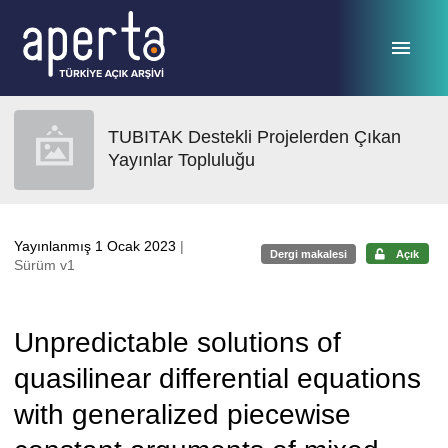
Ana sayfaya geç
TUBITAK Destekli Projelerden Çıkan
Yayınlar Topluluğu
Yayınlanmış 1 Ocak 2023
|
Dergi makalesi
Açık
Sürüm v1
Unpredictable solutions of
quasilinear differential equations
with generalized piecewise