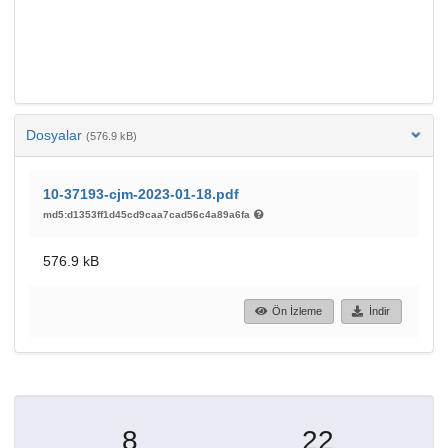
Dosyalar
(576.9 kB)
10-37193-cjm-2023-01-18.pdf
md5:d1353ff1d45cd9caa7cad56c4a89a6fa
576.9 kB
Ön İzleme
İndir
8
22