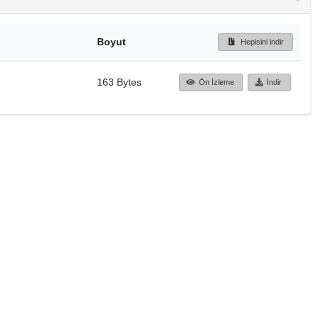
Boyut
Hepisini indir
163 Bytes
Ön İzleme
İndir
Başa dön
TÜBİTAK ULAKBİM
Ulusal Akademik Ağ v
Merkezi
Cahit Arf Bilgi Merke
© 2018 Tüm Hakları 