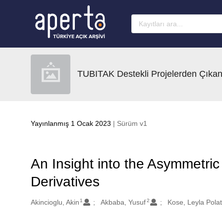
Ana sayfaya geç
TUBITAK Destekli Projelerden Çıkan
Yayınlanmış 1 Ocak 2023
| Sürüm v1
An Insight into the Asymmetri
Derivatives
1
2
Oluşturanlar
Akincioglu, Akin
Akbaba, Yusuf
Kose, Leyla Pola