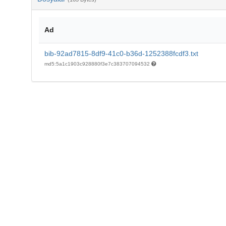
Ad
bib-92ad7815-8df9-41c0-b36d-1252388fcdf3.txt
md5:5a1c1903c928880f3e7c383707094532