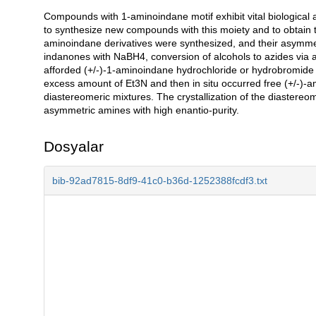
Compounds with 1-aminoindane motif exhibit vital biological ac
Açıklama
to synthesize new compounds with this moiety and to obtain th
aminoindane derivatives were synthesized, and their asymmetri
indanones with NaBH4, conversion of alcohols to azides via a
afforded (+/-)-1-aminoindane hydrochloride or hydrobromide s
excess amount of Et3N and then in situ occurred free (+/-)-a
diastereomeric mixtures. The crystallization of the diastereo
asymmetric amines with high enantio-purity.
Dosyalar
bib-92ad7815-8df9-41c0-b36d-1252388fcdf3.txt