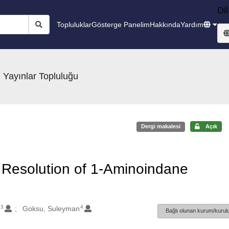
Dil
Topluluklar
Gösterge Panelim
Hakkında
Yardım
 Yayınlar Topluluğu
Dergi makalesi
Açık
c Resolution of 1-Aminoindane
3
4
t
Goksu, Suleyman
Bağlı olunan kurum/kurulu