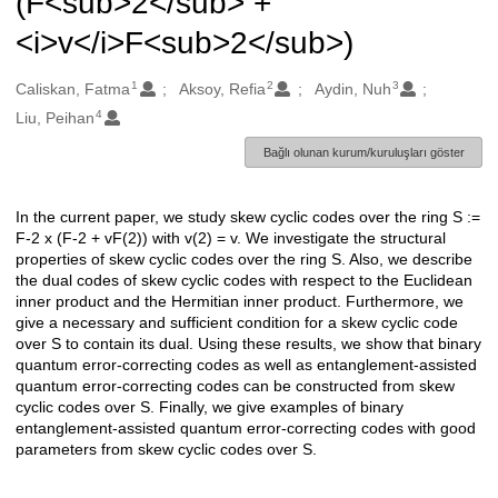
(F<sub>2</sub> +
<i>v</i>F<sub>2</sub>)
1
2
3
Oluşturanlar
Caliskan, Fatma
Aksoy, Refia
Aydin, Nuh
4
Liu, Peihan
Bağlı olunan kurum/kuruluşları göster
In the current paper, we study skew cyclic codes over the ring S :=
Açıklama
F-2 x (F-2 + vF(2)) with v(2) = v. We investigate the structural
properties of skew cyclic codes over the ring S. Also, we describe
the dual codes of skew cyclic codes with respect to the Euclidean
inner product and the Hermitian inner product. Furthermore, we
give a necessary and sufficient condition for a skew cyclic code
over S to contain its dual. Using these results, we show that binary
quantum error-correcting codes as well as entanglement-assisted
quantum error-correcting codes can be constructed from skew
cyclic codes over S. Finally, we give examples of binary
entanglement-assisted quantum error-correcting codes with good
parameters from skew cyclic codes over S.