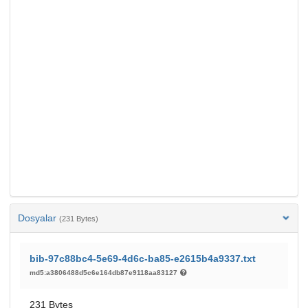
Dosyalar
(231 Bytes)
bib-97c88bc4-5e69-4d6c-ba85-e2615b4a9337.txt
md5:a3806488d5c6e164db87e9118aa83127
231 Bytes