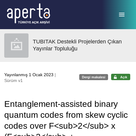
Ana sayfaya geç
TUBITAK Destekli Projelerden Çıkan
Yayınlar Topluluğu
Yayınlanmış 1 Ocak 2023
|
Dergi makalesi
Açık
Sürüm v1
Entanglement-assisted binary
quantum codes from skew cyclic
codes over F<sub>2</sub> x