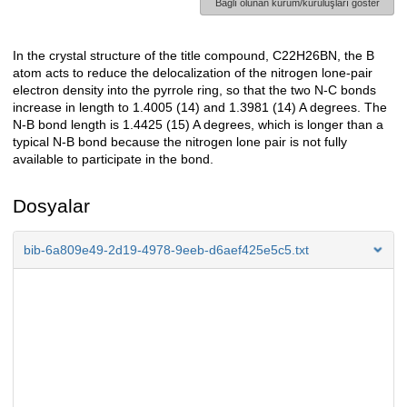
Bağlı olunan kurum/kuruluşları göster
In the crystal structure of the title compound, C22H26BN, the B
Açıklama
atom acts to reduce the delocalization of the nitrogen lone-pair
electron density into the pyrrole ring, so that the two N-C bonds
increase in length to 1.4005 (14) and 1.3981 (14) A degrees. The
N-B bond length is 1.4425 (15) A degrees, which is longer than a
typical N-B bond because the nitrogen lone pair is not fully
available to participate in the bond.
Dosyalar
bib-6a809e49-2d19-4978-9eeb-d6aef425e5c5.txt