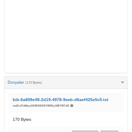
Dosyalar
(170 Bytes)
bib-6a809e49-2d19-4978-9eeb-d6aef425e5c5.txt
md5:d7dfbea50f93f2087f8ff1e3f87f97d5
170 Bytes