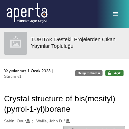
Ana sayfaya geç
TUBITAK Destekli Projelerden Çıkan
Yayınlar Topluluğu
Yayınlanmış 1 Ocak 2023
|
Dergi makalesi
Açık
Sürüm v1
Crystal structure of bis(mesityl)
(pyrrol-1-yl)borane
1
Oluşturanlar
Sahin, Onur
Wallis, John D.