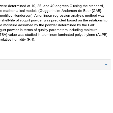
were determined at 10, 25, and 40 degrees C using the standard,
o five mathematical models (Guggenheim-Anderson-de Boer [GAB],
modified Henderson). A nonlinear regression analysis method was
 shelf-life of yogurt powder was predicted based on the relationship
 and moisture adsorbed by the powder determined by the GAB
ogurt powder in terms of quality parameters including moisture
id (TBA) value was studied in aluminum laminated polyethylene (ALPE)
elative humidity (RH).