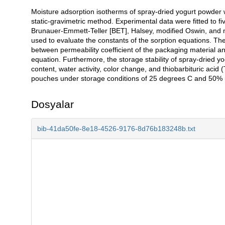
Moisture adsorption isotherms of spray-dried yogurt powder 
Açıklama
static-gravimetric method. Experimental data were fitted t
Brunauer-Emmett-Teller [BET], Halsey, modified Oswin, and 
used to evaluate the constants of the sorption equations. The
between permeability coefficient of the packaging material
equation. Furthermore, the storage stability of spray-dried y
content, water activity, color change, and thiobarbituric ac
pouches under storage conditions of 25 degrees C and 50% r
Dosyalar
bib-41da50fe-8e18-4526-9176-8d76b183248b.txt