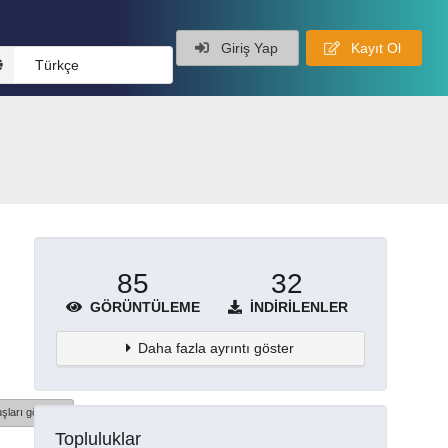
Giriş Yap
Kayıt Ol
Türkçe
85
32
GÖRÜNTÜLEME
İNDIRILENLER
Daha fazla ayrıntı göster
şları göster
Topluluklar