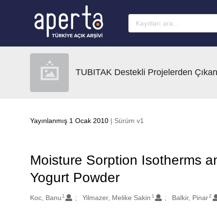
Ana sayfaya geç
TUBITAK Destekli Projelerden Çıkan
Yayınlanmış 1 Ocak 2010
| Sürüm v1
Moisture Sorption Isotherms an
Yogurt Powder
1
1
2
Oluşturanlar
Koc, Banu
Yilmazer, Melike Sakin
Balkir, Pinar