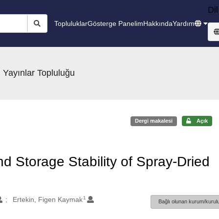
Dil
Topluluklar
Gösterge Panelim
Hakkında
Yardım
 Yayınlar Topluluğu
Dergi makalesi
Açık
d Storage Stability of Spray-Dried
1
Ertekin, Figen Kaymak
Bağlı olunan kurum/kurulu