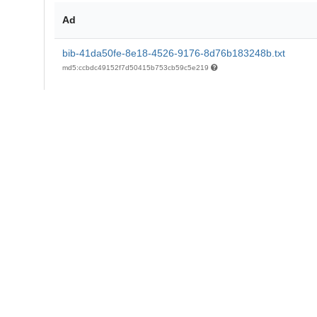
Ad
bib-41da50fe-8e18-4526-9176-8d76b183248b.txt
md5:ccbdc49152f7d50415b753cb59c5e219