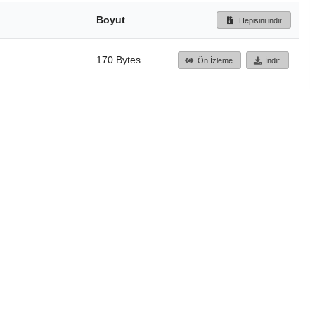
Boyut
Hepisini indir
170 Bytes
Ön İzleme
İndir
Başa dön
TÜBİTAK ULAKBİM
Ulusal Akademik Ağ v
Merkezi
Cahit Arf Bilgi Merke
© 2018 Tüm Hakları 