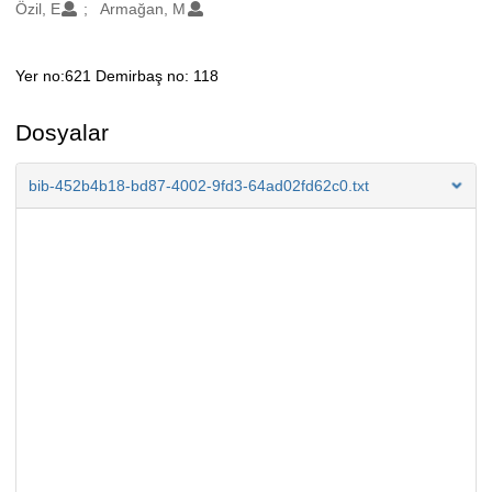
Oluşturanlar
Özil, E
Armağan, M
Yer no:621 Demirbaş no: 118
Açıklama
Dosyalar
bib-452b4b18-bd87-4002-9fd3-64ad02fd62c0.txt