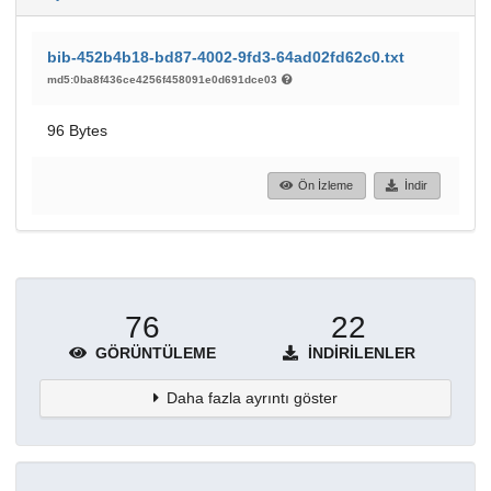
bib-452b4b18-bd87-4002-9fd3-64ad02fd62c0.txt
md5:0ba8f436ce4256f458091e0d691dce03
96 Bytes
Ön İzleme
İndir
76
22
GÖRÜNTÜLEME
İNDIRILENLER
Daha fazla ayrıntı göster