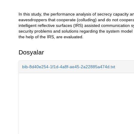
In this study, the performance analysis of secrecy capacity a
Açıklama
eavesdroppers that cooperate (colluding) and do not cooperate
intelligent reflective surfaces (IRS) assisted communication 
security problems and solutions regarding the system model re
the help of the IRS, are evaluated.
Dosyalar
bib-8d40e254-1f1d-4a8f-ae45-2a22885a474d.txt