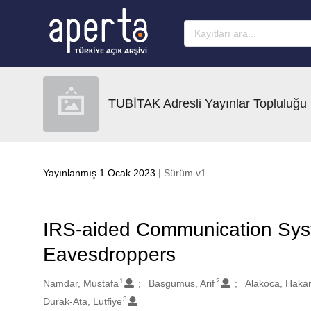
Ana sayfaya geç
TUBİTAK Adresli Yayınlar Topluluğu
Yayınlanmış 1 Ocak 2023
| Sürüm v1
IRS-aided Communication Syst
Eavesdroppers
1
2
Oluşturanlar
Namdar, Mustafa
Basgumus, Arif
Alakoca, Haka
3
Durak-Ata, Lutfiye