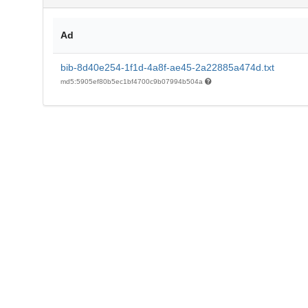
Ad
bib-8d40e254-1f1d-4a8f-ae45-2a22885a474d.txt
md5:5905ef80b5ec1bf4700c9b07994b504a