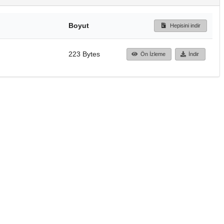
Boyut
Hepisini indir
223 Bytes
Ön İzleme
İndir
Başa dön
TÜBİTAK ULAKBİM
Ulusal Akademik Ağ v
Merkezi
Cahit Arf Bilgi Merke
© 2018 Tüm Hakları 