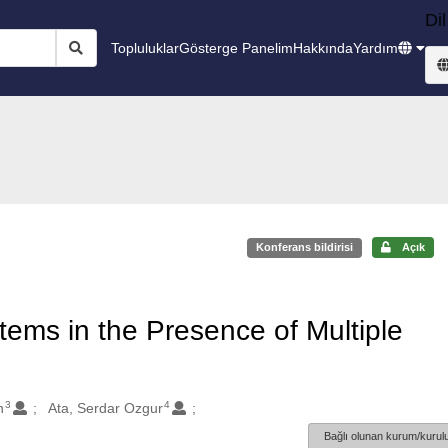
Dil
Topluluklar
Gösterge Panelim
Hakkında
Yardım
Konferans bildirisi
Açık
ems in the Presence of Multiple
3
4
n
Ata, Serdar Ozgur
Bağlı olunan kurum/kurulu