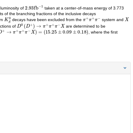
2.93
fb
−
1
 luminosity of
taken at a center-of-mass energy of 3.773
s of the branching fractions of the inclusive decays
K
S
0
π
+
π
+
π
−
X
rom
decays have been excluded from the
system and
D
0
(
D
+
)
→
π
+
π
+
π
−
X
ctions of
are determined to be
D
+
→
π
+
π
+
π
−
X
)
=
(
15.25
±
0.09
±
0.18
)
, where the first