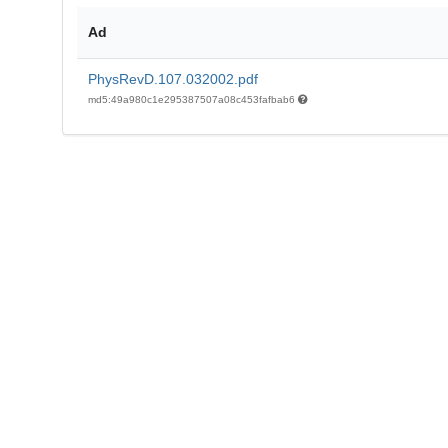
Ad
PhysRevD.107.032002.pdf
md5:49a980c1e295387507a08c453fafbab6