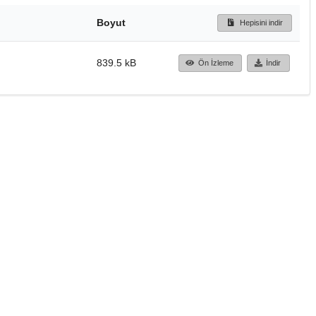
Boyut
Hepisini indir
839.5 kB
Ön İzleme
İndir
Başa dön
TÜBİTAK ULAKBİM
Ulusal Akademik Ağ v
Merkezi
Cahit Arf Bilgi Merke
© 2018 Tüm Hakları 