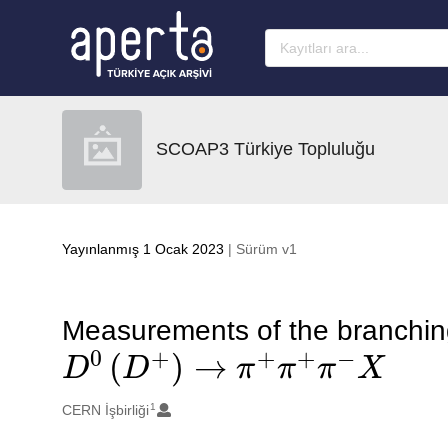
Ana sayfaya geç
SCOAP3 Türkiye Topluluğu
Yayınlanmış 1 Ocak 2023
| Sürüm v1
Measurements of the branching 
D
0
(
D
+
)
→
π
+
π
+
π
−
X
1
Oluşturanlar
CERN İşbirliği