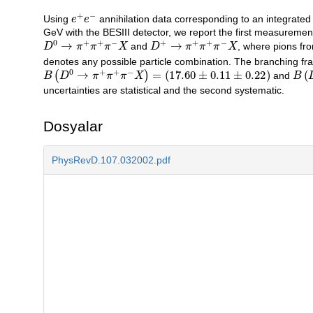
e
+
e
−
Açıklama
Using
annihilation data corresponding to an integrated
GeV with the BESIII detector, we report the first measurement
D
0
→
π
+
π
+
π
−
X
D
+
→
π
+
π
+
π
−
X
and
, where pions f
denotes any possible particle combination. The branching fra
B
(
D
0
→
π
+
π
+
π
−
X
)
=
(
17.60
±
0.11
±
0.22
)
B
(
and
uncertainties are statistical and the second systematic.
Dosyalar
PhysRevD.107.032002.pdf