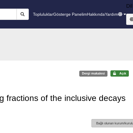
Dil
Topluluklar
Gösterge Panelim
Hakkında
Yardım
Dergi makalesi
Açık
fractions of the inclusive decays
Bağlı olunan kurum/kurulu