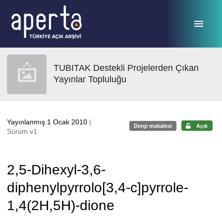
Ana sayfaya geç
TUBITAK Destekli Projelerden Çıkan
Yayınlar Topluluğu
Yayınlanmış 1 Ocak 2010
|
Dergi makalesi
Açık
Sürüm v1
2,5-Dihexyl-3,6-
diphenylpyrrolo[3,4-c]pyrrole-
1,4(2H,5H)-dione