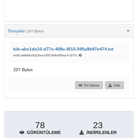
Dosyalar
(207 Bytes)
bib-abc1de10-d77c-408c-8f10-595a9b97e474.txt
md5:afdb06c8110ece291304ef59aa7c277c
207 Bytes
Ön İzleme
İndir
78
23
GÖRÜNTÜLEME
İNDIRILENLER