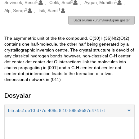
1
2
1
Oluşturanlar
Sevincek, Resul
Celik, Secil
Aygun, Muhittin
2
3
Alp, Serap
Isik, Samil
Bağlı olunan kurum/kuruluşları göster
The asymmetric unit of the title compound, C(30)H(36)N(2)O(2),
Açıklama
contains one half-molecule, the other half being generated by a
crystallographic inversion centre. The crystal structure is devoid of
any classical hydrogen bonds however, non-classical C-H center
dot center dot center dot O interactions link the molecules into
chains propagating in [001] and a C-H center dot center dot
center dot pi interaction leads to the formation of a two-
dimensional network in (011).
Dosyalar
bib-abc1de10-d77c-408c-8f10-595a9b97e474.txt