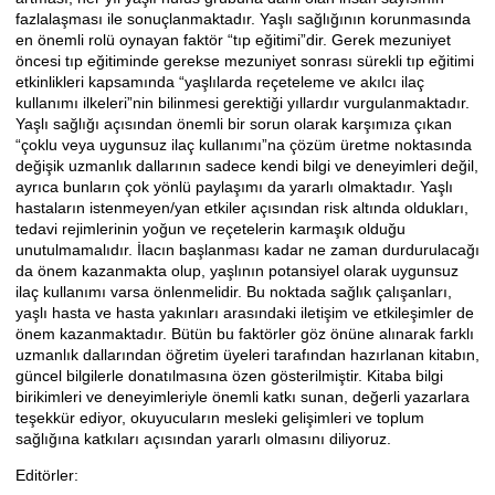
fazlalaşması ile sonuçlanmaktadır. Yaşlı sağlığının korunmasında
en önemli rolü oynayan faktör “tıp eğitimi”dir. Gerek mezuniyet
öncesi tıp eğitiminde gerekse mezuniyet sonrası sürekli tıp eğitimi
etkinlikleri kapsamında “yaşlılarda reçeteleme ve akılcı ilaç
kullanımı ilkeleri”nin bilinmesi gerektiği yıllardır vurgulanmaktadır.
Yaşlı sağlığı açısından önemli bir sorun olarak karşımıza çıkan
“çoklu veya uygunsuz ilaç kullanımı”na çözüm üretme noktasında
değişik uzmanlık dallarının sadece kendi bilgi ve deneyimleri değil,
ayrıca bunların çok yönlü paylaşımı da yararlı olmaktadır. Yaşlı
hastaların istenmeyen/yan etkiler açısından risk altında oldukları,
tedavi rejimlerinin yoğun ve reçetelerin karmaşık olduğu
unutulmamalıdır. İlacın başlanması kadar ne zaman durdurulacağı
da önem kazanmakta olup, yaşlının potansiyel olarak uygunsuz
ilaç kullanımı varsa önlenmelidir. Bu noktada sağlık çalışanları,
yaşlı hasta ve hasta yakınları arasındaki iletişim ve etkileşimler de
önem kazanmaktadır. Bütün bu faktörler göz önüne alınarak farklı
uzmanlık dallarından öğretim üyeleri tarafından hazırlanan kitabın,
güncel bilgilerle donatılmasına özen gösterilmiştir. Kitaba bilgi
birikimleri ve deneyimleriyle önemli katkı sunan, değerli yazarlara
teşekkür ediyor, okuyucuların mesleki gelişimleri ve toplum
sağlığına katkıları açısından yararlı olmasını diliyoruz.
Editörler: