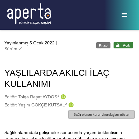
Ana sayfaya geç
Yayınlanmış 5 Ocak 2022
|
Kitap
Açık
Sürüm v1
YAŞLILARDA AKILCI İLAÇ
KULLANIMI
1
Oluşturanlar
Editör: Tolga Reşat AYDOS
2
Editör: Yeşim GÖKÇE KUTSAL
Bağlı olunan kurum/kuruluşları göster
Sağlık alanındaki gelişmeler sonucunda yaşam beklentisinin
Açıklama
artması, her yıl yaşlı nüfus grubuna dâhil olan insan sayısının