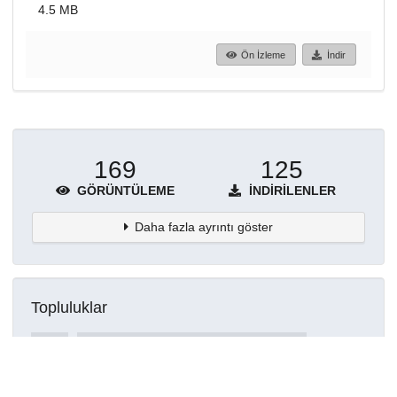
4.5 MB
Ön İzleme
İndir
169
125
GÖRÜNTÜLEME
İNDIRILENLER
Daha fazla ayrıntı göster
Topluluklar