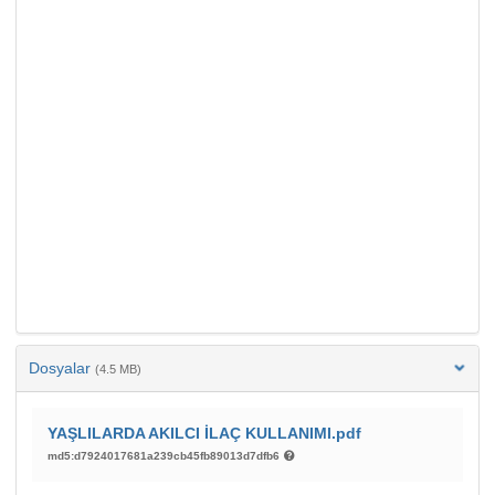
Dosyalar
(4.5 MB)
YAŞLILARDA AKILCI İLAÇ KULLANIMI.pdf
md5:d7924017681a239cb45fb89013d7dfb6