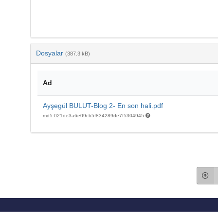
Dosyalar
(387.3 kB)
Ad
Ayşegül BULUT-Blog 2- En son hali.pdf
md5:021de3a6e09cb5f834289de7f5304945