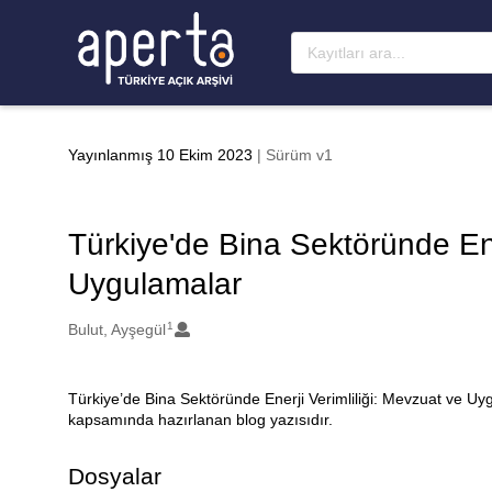
Ana sayfaya geç
Yayınlanmış 10 Ekim 2023
| Sürüm v1
Türkiye'de Bina Sektöründe Ene
Uygulamalar
1
Oluşturanlar
Bulut, Ayşegül
Türkiye’de Bina Sektöründe Enerji Verimliliği: Mevzuat ve U
Açıklama
kapsamında hazırlanan blog yazısıdır.
Dosyalar