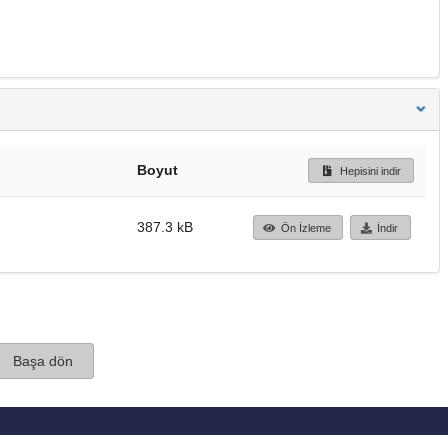
Boyut
Hepisini indir
387.3 kB
Ön İzleme
İndir
Başa dön
TÜBİTAK ULAKBİM