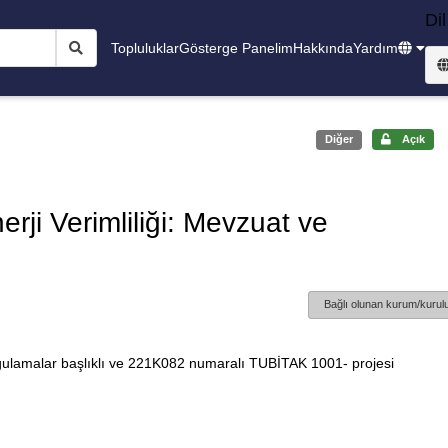
Dil
Topluluklar
Gösterge Panelim
Hakkında
Yardım
Diğer
Açık
rji Verimliliği: Mevzuat ve
Bağlı olunan kurum/kurulu
ygulamalar başlıklı ve 221K082 numaralı TUBİTAK 1001- projesi